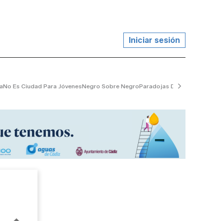
Iniciar sesión
a
No Es Ciudad Para Jóvenes
Negro Sobre Negro
Paradojas De La Vida
El Jard