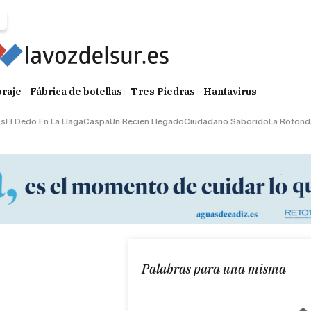
raje
Fábrica de botellas
Tres Piedras
Hantavirus
os
El Dedo En La Llaga
Caspa
Un Recién Llegado
Ciudadano Saborido
La Rotond
Palabras para una misma