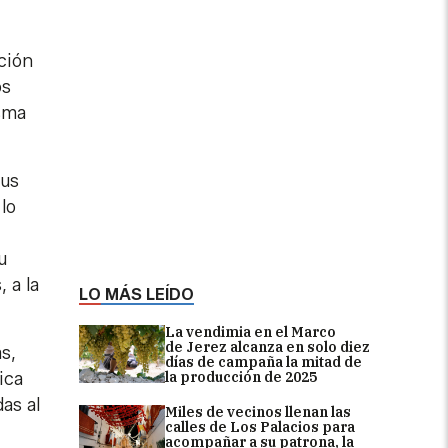
ción
os
sma
sus
lo
u
 a la
LO MÁS LEÍDO
La vendimia en el Marco
de Jerez alcanza en solo diez
s,
días de campaña la mitad de
ica
la producción de 2025
as al
Miles de vecinos llenan las
calles de Los Palacios para
acompañar a su patrona, la