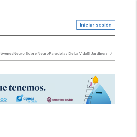
Iniciar sesión
Jóvenes
Negro Sobre Negro
Paradojas De La Vida
El Jardinero Tranquilo
...y A