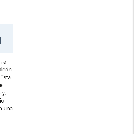
n el
alcón
 Esta
de
 y,
io
ra una