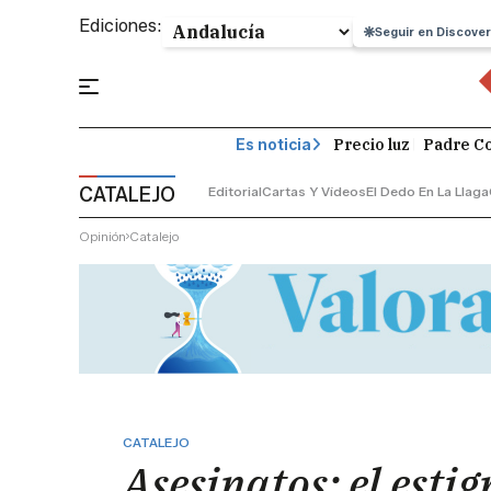
Ediciones:
Seguir en Discover
Precio luz
Padre Co
Es noticia
CATALEJO
Editorial
Cartas Y Vídeos
El Dedo En La Llaga
Opinión
Catalejo
CATALEJO
Asesinatos: el esti