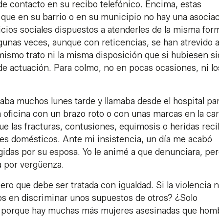
 de contacto en su recibo telefónico. Encima, estas
 que en su barrio o en su municipio no hay una asocia
icios sociales dispuestos a atenderles de la misma for
gunas veces, aunque con reticencias, se han atrevido 
l mismo trato ni la misma disposición que si hubiesen s
de actuación. Para colmo, no en pocas ocasiones, ni lo
ba muchos lunes tarde y llamaba desde el hospital pa
la oficina con un brazo roto o con unas marcas en la ca
e las fracturas, contusiones, equimosis o heridas reci
es domésticos. Ante mi insistencia, un día me acabó
gidas por su esposa. Yo le animé a que denunciara, per
a por vergüenza.
 pero que debe ser tratada con igualdad. Si la violencia 
s en discriminar unos supuestos de otros? ¿Solo
, porque hay muchas más mujeres asesinadas que hom