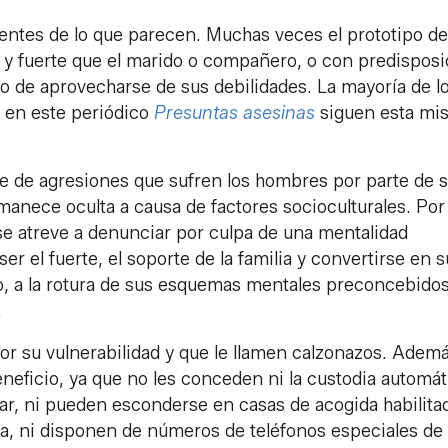
entes de lo que parecen. Muchas veces el prototipo de
 y fuerte que el marido o compañero, o con predisposi
o de aprovecharse de sus debilidades. La mayoría de l
o en este periódico
Presuntas asesinas
siguen esta mi
je de agresiones que sufren los hombres por parte de 
manece oculta a causa de factores socioculturales. Por 
 se atreve a denunciar por culpa de una mentalidad
r el fuerte, el soporte de la familia y convertirse en s
so, a la rotura de sus esquemas mentales preconcebidos,
.
por su vulnerabilidad y que le llamen calzonazos. Ademá
eneficio, ya que no les conceden ni la custodia automát
liar, ni pueden esconderse en casas de acogida habilitad
a, ni disponen de números de teléfonos especiales de