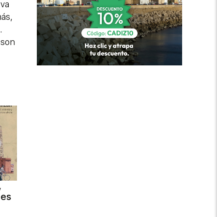
 va
más,
.
 son
,
des