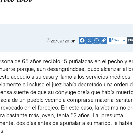
Guardar
0
28/09/2018h.
Facebook
X
WhatsApp
Copy
Link
rsona de 65 años recibió 15 puñaladas en el pecho y e
a muerte porque, aun desangrándose, pudo alcanzar el b
y este accedió a su casa y llamó a los servicios médicos.
viamente e incluso el juez había decretado una orden 
nmensa suerte de que su cónyuge creía que había muerto
macia de un pueblo vecino a comprarse material sanitar
ovocado en el forcejeo. En este caso, la víctima no e
ra bastante más joven, tenía 52 años. La presunta
mente, dos días antes de apuñalar a su marido, le había
s.