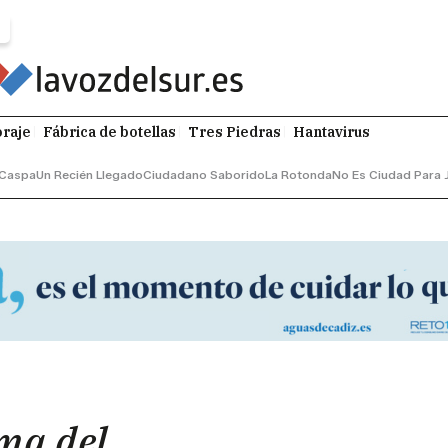
raje
Fábrica de botellas
Tres Piedras
Hantavirus
Caspa
Un Recién Llegado
Ciudadano Saborido
La Rotonda
No Es Ciudad Para 
gma del