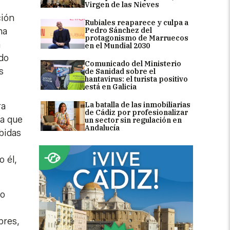
Virgen de las Nieves
ción
Rubiales reaparece y culpa a
ma
Pedro Sánchez del
protagonismo de Marruecos
a
en el Mundial 2030
ido
Comunicado del Ministerio
s
de Sanidad sobre el
hantavirus: el turista positivo
está en Galicia
La batalla de las inmobiliarias
ra
de Cádiz por profesionalizar
ra que
un sector sin regulación en
Andalucía
bidas
o él,
no
bres,