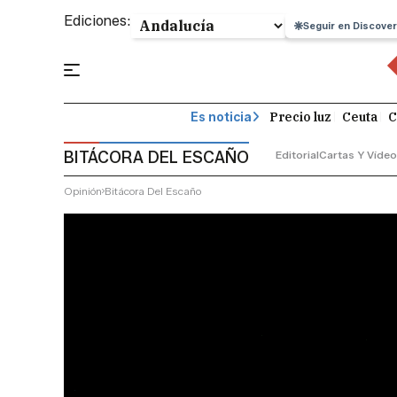
Ediciones:
Seguir en Discover
Precio luz
Ceuta
C
Es noticia
BITÁCORA DEL ESCAÑO
Editorial
Cartas Y Víde
Opinión
Bitácora Del Escaño