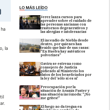
LO MÁS LEÍDO
Jerez lanza cursos para
aprender sobre el cuidado de
las personas ancianas con
trastornos degenerativos y
 ha
las alergias e intolerancias
El incendio de Niebla desde
dentro, por quienes han
tenido que huir de sus casas:
, la
"En Huelva hay auténticos
polvorines"
Gavira se estrena como
consejero de Justicia
pidiendo al Ministerio los
datos de los beneficiados por
la ley del 'sólo sí es sí'
Preocupación por la
situación de Aramis Fuster y
una situación incómoda: "¡No
il
me grites!"
ar.
El fuego no da tregua en