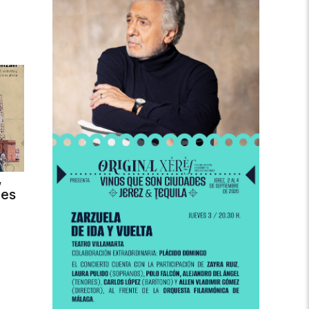
,
des