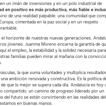
 en un imán de inversiones y en un polo industrial de
ad en positivo es más productiva, más fiable e inclu
sino de una realidad palpable: una comunidad que com
Europa, cimentada en la paz social y en un respeto
rantable.
 el horizonte de nuestras nuevas generaciones. Andal
stros jóvenes. Juanma Moreno encarna la garantía de qu
uí el empleo, la estabilidad y la solidez necesaria para
uestras familias pueden mirar al mañana con la convicci
s.
yúsculas, la que suma voluntades y multiplica resultados
n una ambición renovada y constructiva. Es la política d
a de que lo mejor se supera cada día. Andalucía es hoy 
lo compartido; un camino de progreso liderado por un
 del futuro se están convirtiendo en las realidades de
s estamos en buenas manos.