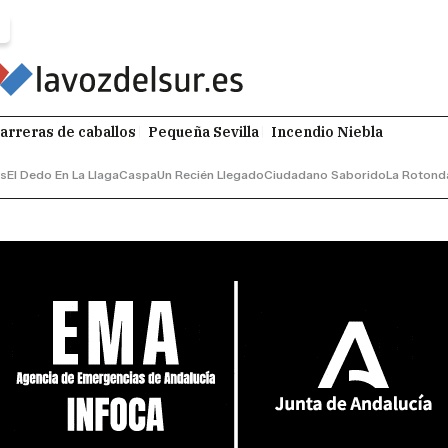
arreras de caballos
Pequeña Sevilla
Incendio Niebla
os
El Dedo En La Llaga
Caspa
Un Recién Llegado
Ciudadano Saborido
La Rotond