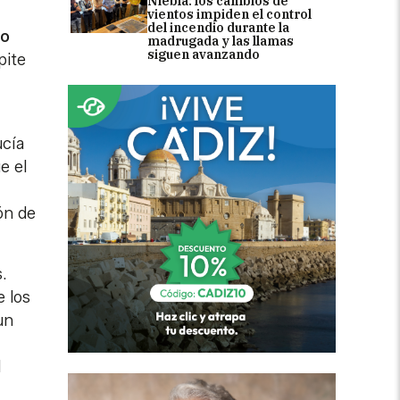
Niebla: los cambios de
vientos impiden el control
del incendio durante la
so
madrugada y las llamas
siguen avanzando
pite
ucía
e el
ón de
.
e los
un
l