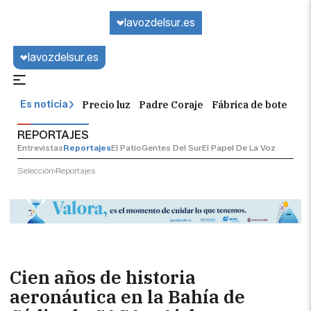
lavozdelsur.es
lavozdelsur.es
Precio luz
Padre Coraje
Fábrica de botellas
Es noticia
REPORTAJES
Entrevistas
Reportajes
El Patio
Gentes Del Sur
El Papel De La Voz
Selección
Reportajes
Cien años de historia
aeronáutica en la Bahía de