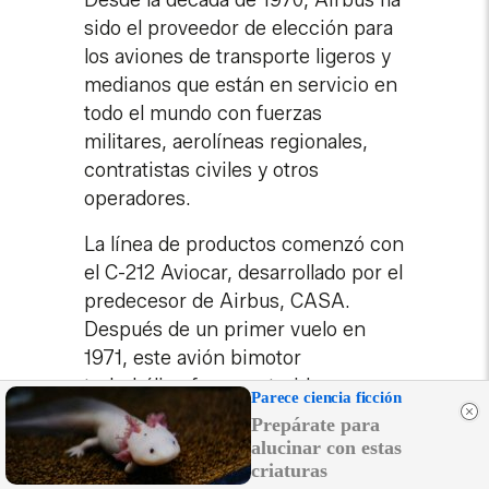
sido el proveedor de elección para
los aviones de transporte ligeros y
medianos que están en servicio en
todo el mundo con fuerzas
militares, aerolíneas regionales,
contratistas civiles y otros
operadores.
La línea de productos comenzó con
el C-212 Aviocar, desarrollado por el
predecesor de Airbus, CASA.
Después de un primer vuelo en
1971, este avión bimotor
turbohélice fue construido en una
Parece ciencia ficción
producción de 40 + años, durante
Prepárate para
los cuales más de 470 fueron
alucinar con estas
ensamblados en España por CASA
criaturas