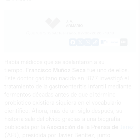
J. A.
ARMARIO
02/06/2026
Actualizado: 02/06/2026 - 18:18
Guardar
0
Facebook
X
WhatsApp
Copy
Link
Había médicos que se adelantaron a su
tiempo.
Francisco
Muñoz
Seca
fue uno de ellos.
Este doctor gaditano nacido en 1877 investigó el
tratamiento de la gastroenteritis infantil mediante
fermentos décadas antes de que el término
probiótico existiera siquiera en el vocabulario
científico. Ahora, más de un siglo después, su
historia sale del olvido gracias a una biografía
publicada por la
Asociación de la Prensa de
Jerez
(APJ), presidida por Javier Benítez, junto