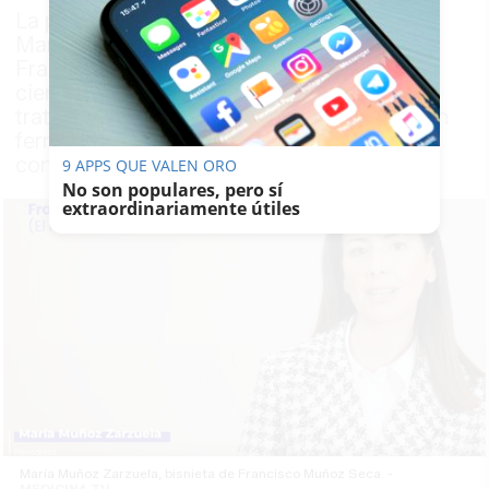
La periodista y bisnieta del protagonista,
María Muñoz Zarzuela, rescata la figura de
Francisco Muñoz Seca (1877-1950), un
científico gaditano que investigó el
tratamiento de la gastroenteritis infantil con
fermentos en una época en la que convivió
con Ramón y Cajal o Marie Curie
9 APPS QUE VALEN ORO
No son populares, pero sí
extraordinariamente útiles
María Muñoz Zarzuela, bisnieta de Francisco Muñoz Seca. -
MEDICINA TV