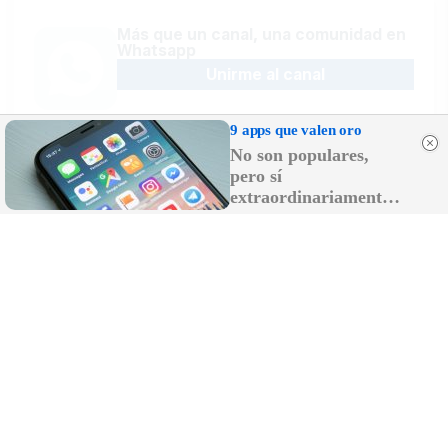
Más que un canal, una comunidad en
Whatsapp
Unirme al canal
9 apps que valen oro
No son populares,
pero sí
Sígue la actualidad en Telegram
extraordinariamente
Suscribirme al canal
útiles
Recibe las últimas novedades en tu
email
Recibir newsletter