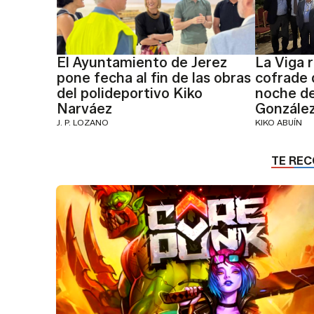
El Ayuntamiento de Jerez
La Viga 
pone fecha al fin de las obras
cofrade 
del polideportivo Kiko
noche d
Narváez
Gonzále
J. P. LOZANO
KIKO ABUÍN