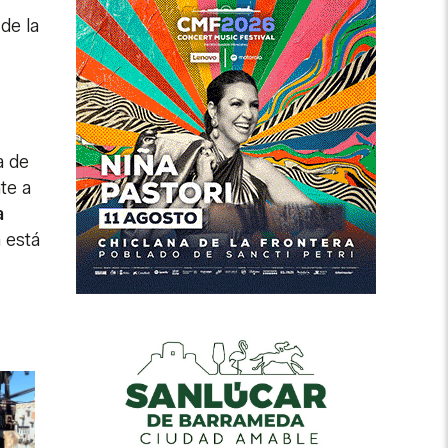
de la
a de
te a
a
 está