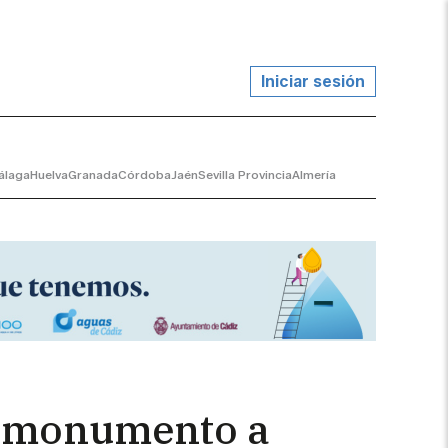
Iniciar sesión
álaga
Huelva
Granada
Córdoba
Jaén
Sevilla Provincia
Almería
el monumento a