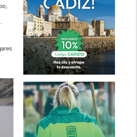
po,
.
gares