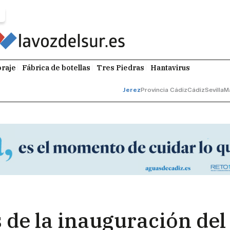
raje
Fábrica de botellas
Tres Piedras
Hantavirus
Jerez
Provincia Cádiz
Cádiz
Sevilla
M
es de la inauguración d