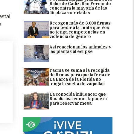
Bahía de Cádiz: San Fernando
concentra la mayoría de las
46 plazas ofertadas
estal
Recogen más de 3.000 firmas
s
para pedir a la Junta que Vox
no tenga competencias en
violencia de género
Así reaccionan los animales y
las plantas al eclipse
Pacma se suma a la recogida
de firmas para que la feria de
La Barca de la Florida no
tenga la suelta de vaquillas
La conocida influencer que
Rosalía usa como 'tapadera'
para reservar mesa