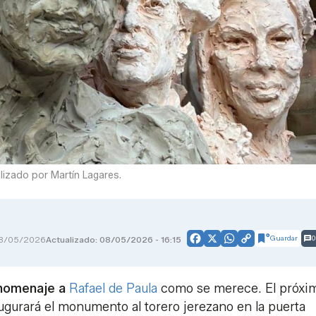
izado por Martín Lagares.
Guardar
0
8/05/2026
Actualizado: 08/05/2026 - 16:15
Facebook
X
WhatsApp
Copy
Link
 homenaje a
Rafael de Paula
como se merece. El próxi
augurará el monumento al torero jerezano en la puerta