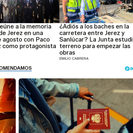
reúne a la memoria
¿Adiós a los baches en la
de Jerez en una
carretera entre Jerez y
e agosto con Paco
Sanlúcar? La Junta estudi
z como protagonista
terreno para empezar las
obras
EMILIO CABRERA