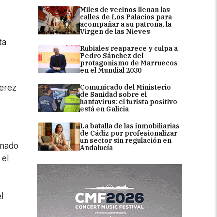
Miles de vecinos llenan las
calles de Los Palacios para
acompañar a su patrona, la
Virgen de las Nieves
ta
Rubiales reaparece y culpa a
Pedro Sánchez del
protagonismo de Marruecos
en el Mundial 2030
Jerez
Comunicado del Ministerio
de Sanidad sobre el
hantavirus: el turista positivo
está en Galicia
La batalla de las inmobiliarias
de Cádiz por profesionalizar
un sector sin regulación en
rmado
Andalucía
 el
l