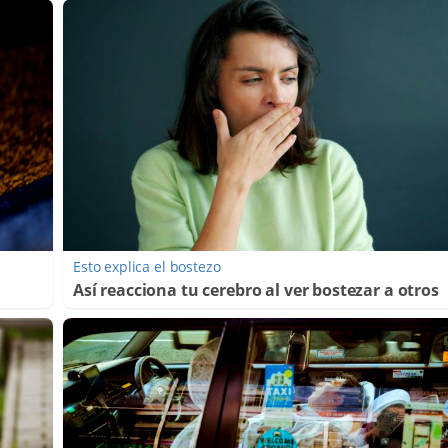
Esto explica el bostezo
Así reacciona tu cerebro al ver bostezar a otros