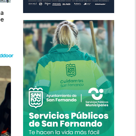
ra
de