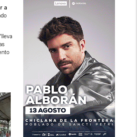
r a
ado
lleva
as
ento