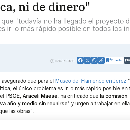
ca, ni de dinero"
que "todavía no ha llegado el proyecto d
es ir lo más rápido posible en todos los 
Guardar
0
11/03/2020
Facebook
X
WhatsApp
Copy
Link
a asegurado que para el
Museo del Flamenco en Jerez
"
ítica
, el único problema es ir lo más rápido posible en
del
PSOE
,
Araceli Maese
, ha criticado que
la comisión
va año y medio sin reunirse"
y urgen a trabajar en ella
que las obras".