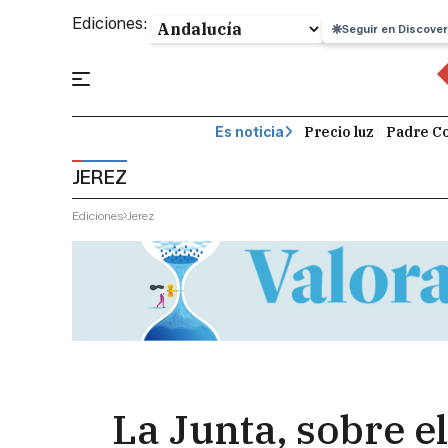
Ediciones:
Seguir en Discover
Precio luz
Padre Co
Es noticia
JEREZ
Ediciones
Jerez
La Junta, sobre 