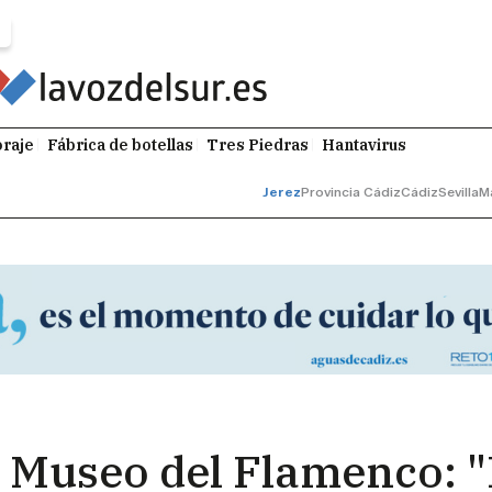
raje
Fábrica de botellas
Tres Piedras
Hantavirus
Jerez
Provincia Cádiz
Cádiz
Sevilla
M
el Museo del Flamenco: