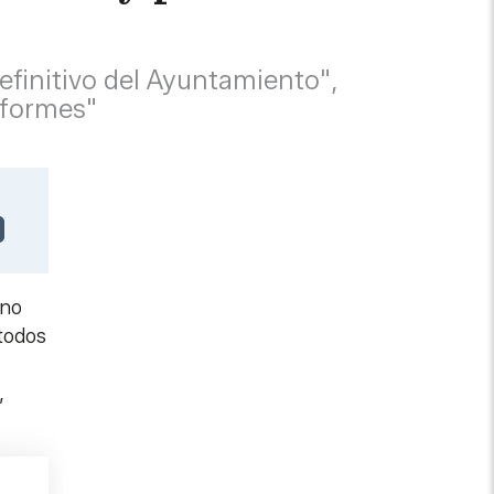
efinitivo del Ayuntamiento",
informes"
no
 todos
,