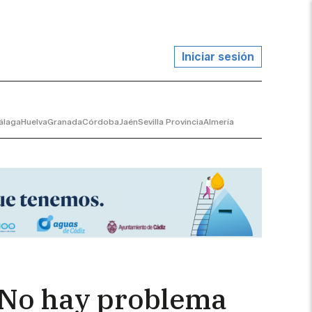
Iniciar sesión
álaga
Huelva
Granada
Córdoba
Jaén
Sevilla Provincia
Almería
 "No hay problema