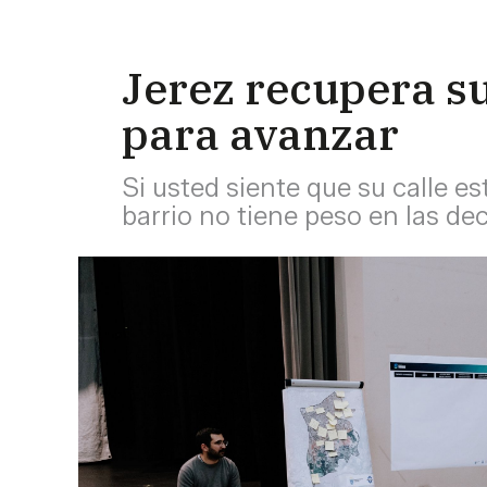
Jerez recupera su
para avanzar
Si usted siente que su calle e
barrio no tiene peso en las de