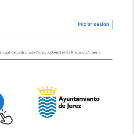
Iniciar sesión
álaga
Huelva
Granada
Córdoba
Jaén
Sevilla Provincia
Almería