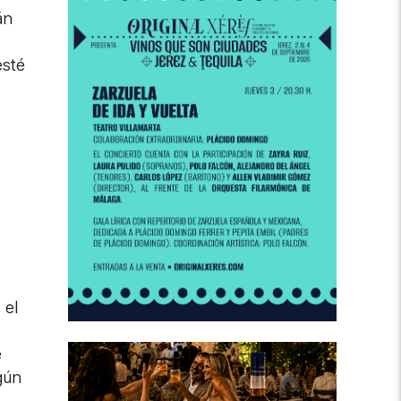
án
esté
 el
e
gún