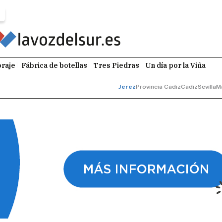
raje
Fábrica de botellas
Tres Piedras
Un día por la Viña
Jerez
Provincia Cádiz
Cádiz
Sevilla
M