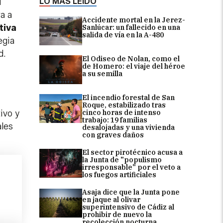
LO MÁS LEÍDO
l
a a
Accidente mortal en la Jerez-
tiva
Sanlúcar: un fallecido en una
salida de vía en la A-480
egia
d.
El Odiseo de Nolan, como el
de Homero: el viaje del héroe
a su semilla
El incendio forestal de San
Roque, estabilizado tras
cinco horas de intenso
ivo y
trabajo: 19 familias
ales
desalojadas y una vivienda
con graves daños
El sector pirotécnico acusa a
la Junta de "populismo
irresponsable" por el veto a
los fuegos artificiales
Asaja dice que la Junta pone
en jaque al olivar
superintensivo de Cádiz al
prohibir de nuevo la
recolección nocturna