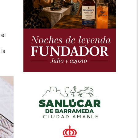
 el
 la