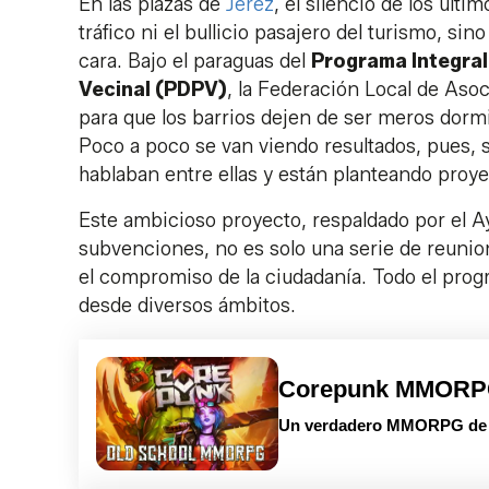
En las plazas de
Jerez
, el silencio de los últ
tráfico ni el bullicio pasajero del turismo, sin
cara. Bajo el paraguas del
Programa Integral
Vecinal (PDPV)
, la Federación Local de Asoc
para que los barrios dejen de ser meros dormit
Poco a poco se van viendo resultados, pues,
hablaban entre ellas y están planteando proy
Este ambicioso proyecto, respaldado por el A
subvenciones, no es solo una serie de reunione
el compromiso de la ciudadanía. Todo el progr
desde diversos ámbitos.
Corepunk MMOR
Un verdadero MMORPG de la