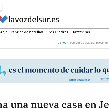
raje
Fábrica de botellas
Tres Piedras
Hantavirus
Jerez
Provincia Cádiz
Cádiz
Sevilla
M
na una nueva casa en Je