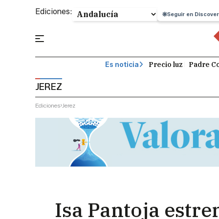
Ediciones:
Seguir en Discover
Precio luz
Padre Co
Es noticia
JEREZ
Ediciones
Jerez
Isa Pantoja estre