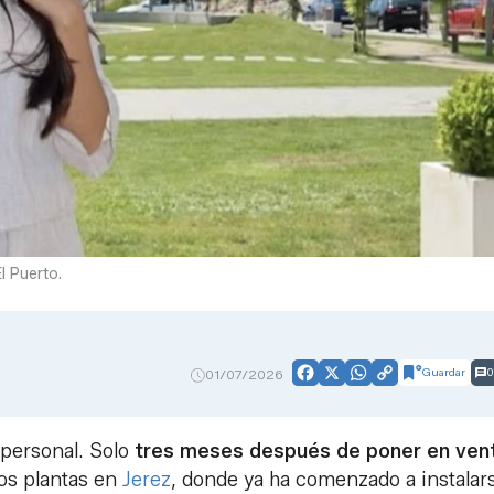
l Puerto.
Guardar
0
01/07/2026
Facebook
X
WhatsApp
Copy
Link
 personal. Solo
tres meses después de poner en ven
dos plantas en
Jerez
, donde ya ha comenzado a instalar