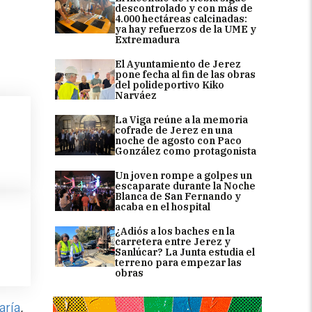
descontrolado y con más de
4.000 hectáreas calcinadas:
ya hay refuerzos de la UME y
Extremadura
El Ayuntamiento de Jerez
pone fecha al fin de las obras
del polideportivo Kiko
Narváez
La Viga reúne a la memoria
cofrade de Jerez en una
noche de agosto con Paco
González como protagonista
Un joven rompe a golpes un
escaparate durante la Noche
Blanca de San Fernando y
acaba en el hospital
¿Adiós a los baches en la
carretera entre Jerez y
Sanlúcar? La Junta estudia el
terreno para empezar las
obras
aría
,