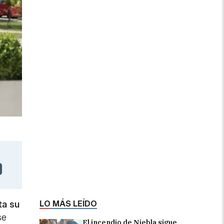
LO MÁS LEÍDO
ta su
se
El incendio de Niebla sigue