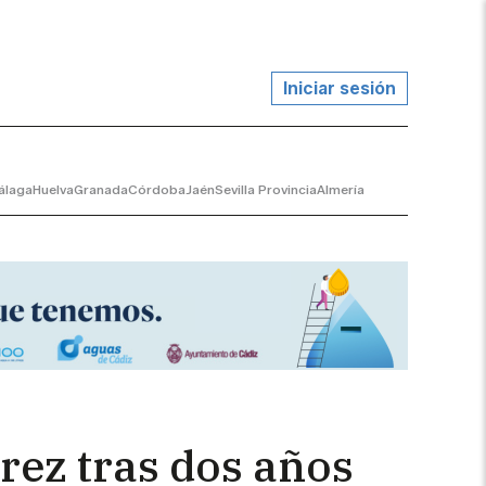
Iniciar sesión
álaga
Huelva
Granada
Córdoba
Jaén
Sevilla Provincia
Almería
rez tras dos años