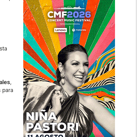
sta
ales
,
s para