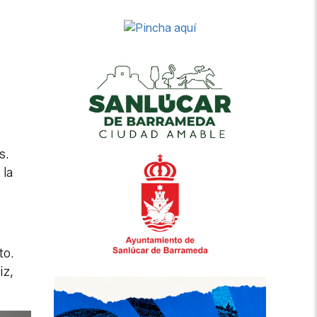
s.
 la
to.
iz,