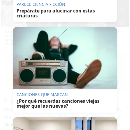
PARECE CIENCIA FICCIÓN
Prepárate para alucinar con estas
criaturas
La alcaldesa María José García-Pelayo y el número 1 del PP por Cádiz el
próximo 17M, Antonio Sanz, este pasado martes en Lomopardo, en
Jerez. -
JUAN CARLOS TORO
PACO SÁNCHEZ
MÚGICA
15/04/2026
Actualizado: 15/04/2026 - 18:32
Guardar
0
Facebook
X
WhatsApp
Copy
Link
CANCIONES QUE MARCAN
¿Por qué recuerdas canciones viejas
El gobierno municipal ha respondido a las
mejor que las nuevas?
acusaciones del Gobierno de España y del PSOE,
que ha avanzado este miércoles lavozdelsur.es
, y
ha asegurado que la Subdelegación del Gobierno