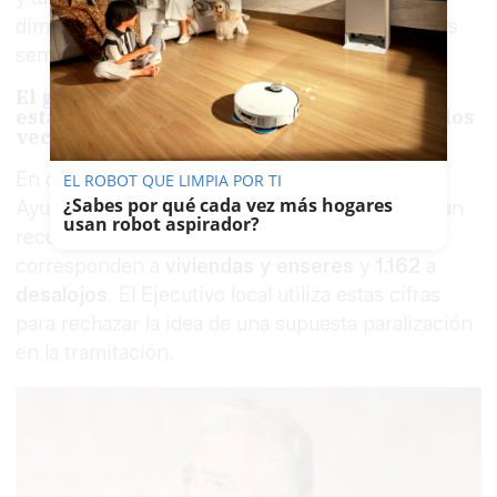
dimensión del dispositivo activado durante estas
semanas.
El gobierno local cuestiona la gestión
estatal y lamenta "incertidumbre" entre los
vecinos
En cuanto al volumen de expedientes, el
EL ROBOT QUE LIMPIA POR TI
¿Sabes por qué cada vez más hogares
Ayuntamiento asegura que, hasta la fecha, se han
usan robot aspirador?
recogido
1.369 ayudas
, de las que
207
corresponden a
viviendas y enseres
y
1.162
a
desalojos
. El Ejecutivo local utiliza estas cifras
para rechazar la idea de una supuesta paralización
en la tramitación.