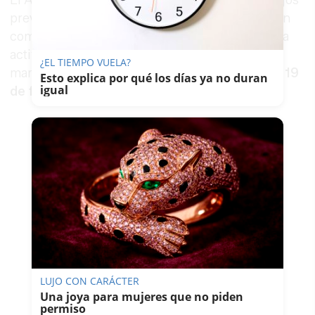
El Ayuntamiento también subraya que los trabajos
previos para organizar el dispositivo de atención
comenzaron el
5 de febrero
, antes incluso de la
activación formal del servicio. Esa puesta en
¿EL TIEMPO VUELA?
marcha, según detalla, se produjo finalmente el
19
Esto explica por qué los días ya no duran
igual
de febrero
.
LUJO CON CARÁCTER
Una joya para mujeres que no piden
permiso