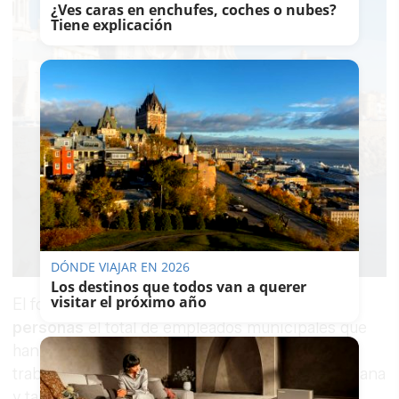
¿Ves caras en enchufes, coches o nubes?
Tiene explicación
DÓNDE VIAJAR EN 2026
Los destinos que todos van a querer
visitar el próximo año
El fobierno municipal cifra en
más de 30
personas
el total de empleados municipales que
han participado en la gestión de estas ayudas,
trabajando en muchos casos en horario de mañana
y tarde. Con ello, el Ayuntamiento defiende la