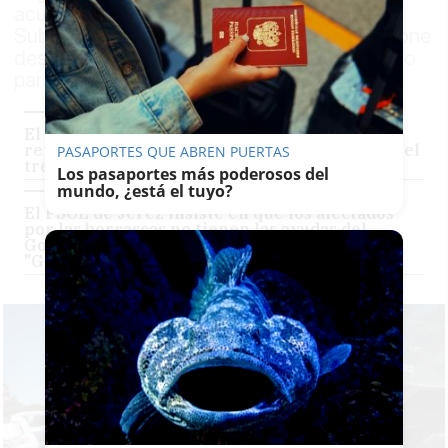
acusaciones del PSOE y asegura que la
Subdelegación del Gobierno en Cádiz dispone
desde el 10 de abril del certificado necesario
para continuar el procedimiento
El Gobierno acusa a la alcaldesa de Jerez de
retrasar adrede las ayudas a los afectados por el
PASAPORTES QUE ABREN PUERTAS
tren de borrascas
Los pasaportes más poderosos del
mundo, ¿está el tuyo?
El PSOE de Jerez insiste en que los afectados
por las borrascas no tienen las ayudas del
Gobierno por culpa del Ayuntamiento:
"Gravísimo"