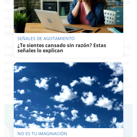
12 personas
para atender a los vecinos de la zona
rural afectados por las inundaciones. A este
recurso se sumó además la atención telefónica a
través del
010
y la asistencia prestada desde la
OAC
.
SEÑALES DE AGOTAMIENTO
¿Te sientes cansado sin razón? Estas
Desde el punto de vista del registro, el Consistorio
señales lo explican
explica que, a día de hoy, se siguen tramitando las
solicitudes recogidas en la zona rural mediante un
equipo de
9 personas
. Junto a ello, añade que
también se están incorporando a los expedientes
los
certificados de empadronamiento
necesarios
para solicitar las ayudas.
NO ES TU IMAGINACIÓN