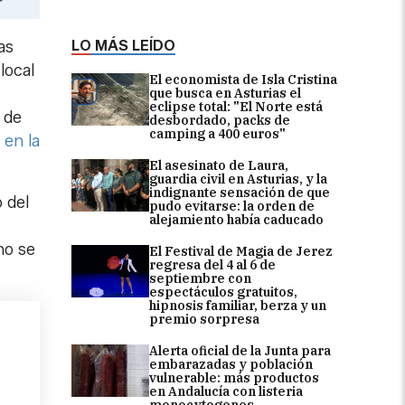
LO MÁS LEÍDO
as
local
El economista de Isla Cristina
que busca en Asturias el
eclipse total: "El Norte está
 de
desbordado, packs de
camping a 400 euros"
 en la
El asesinato de Laura,
guardia civil en Asturias, y la
indignante sensación de que
 del
pudo evitarse: la orden de
alejamiento había caducado
no se
El Festival de Magia de Jerez
regresa del 4 al 6 de
septiembre con
espectáculos gratuitos,
hipnosis familiar, berza y un
premio sorpresa
Alerta oficial de la Junta para
embarazadas y población
vulnerable: más productos
en Andalucía con listeria
monocytogenes