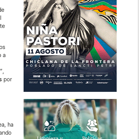
de
l
te
los
o a
”,
s
por
ea, ha
rando