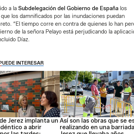
ido a la
Subdelegación del Gobierno de España
los
 que los damnificados por las inundaciones puedan
reto. “El tiempo corre en contra de quienes lo han per
erno de la señora Pelayo está perjudicando la aplicac
ncluido Díaz.
PUEDE INTERESAR
 de Jerez implanta un
Así son las obras que se e
déntico a abrir
realizando en una barriad
por las tardes:
Jerez que llevaba años