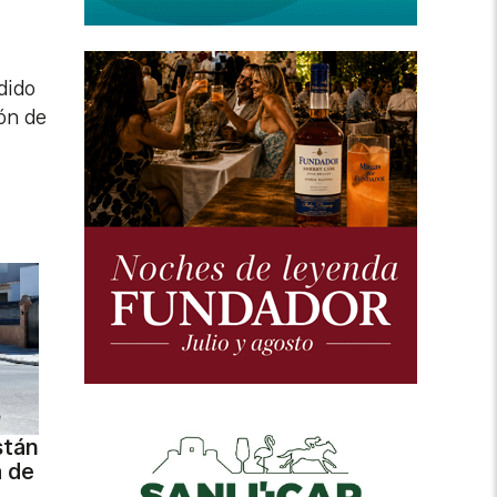
dido
ión de
stán
a de