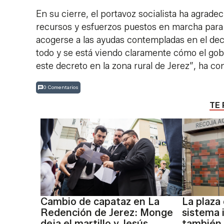
En su cierre, el portavoz socialista ha agradec
recursos y esfuerzos puestos en marcha para
acogerse a las ayudas contempladas en el dec
todo y se está viendo claramente cómo el gobi
este decreto en la zona rural de Jerez”, ha co
0 Comentarios
TE 
Cambio de capataz en La
La plaza
Redención de Jerez: Monge
sistema i
deja el martillo y Jesús
también 