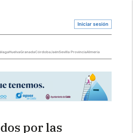
Iniciar sesión
álaga
Huelva
Granada
Córdoba
Jaén
Sevilla Provincia
Almería
ados por las