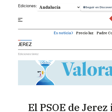
Ediciones:
Seguir en Discover
Precio luz
Padre Co
Es noticia
JEREZ
Ediciones
Jerez
El PSOE de Jerez 