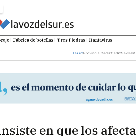
raje
Fábrica de botellas
Tres Piedras
Hantavirus
Jerez
Provincia Cádiz
Cádiz
Sevilla
M
insiste en que los afect