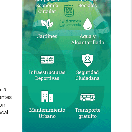
 la
nentes
con
ocal