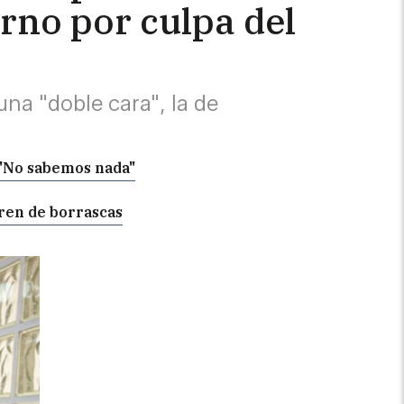
rno por culpa del
una "doble cara", la de
? "No sabemos nada"
tren de borrascas