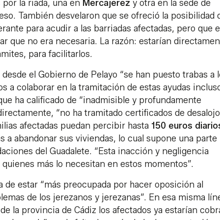
 por la riada, una en
Mercajerez
y otra en la sede de
o eso. También desvelaron que se ofreció la posibilidad 
rante para acudir a las barriadas afectadas, pero que e
ar que no era necesaria. La razón: estarían directamen
ites, para facilitarlos.
desde el Gobierno de Pelayo “se han puesto trabas a 
s a colaborar en la tramitación de estas ayudas inclus
n que ha calificado de “inadmisible y profundamente
directamente, “no ha tramitado certificados de desalojo
ilias afectadas puedan percibir hasta
150 euros diario
as a abandonar sus viviendas, lo cual supone una parte
daciones del Guadalete. “Esta inacción y negligencia
a quienes más lo necesitan en estos momentos”.
esa de estar “más preocupada por hacer oposición al
lemas de los jerezanos y jerezanas”. En esa misma lín
de la provincia de Cádiz los afectados ya estarían cob