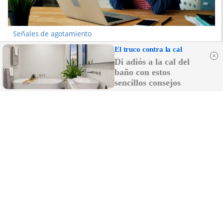
Señales de agotamiento
¿Te sientes cansado sin razón? Estas señales lo
El truco contra la cal
explican
Di adiós a la cal del
baño con estos
sencillos consejos
Esto explica el frío
¿Te pasa que por la noche sientes más frío sin
motivo?