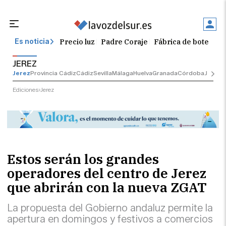
Precio luz
Padre Coraje
Fábrica de botellas
Es noticia
JEREZ
Jerez
Provincia Cádiz
Cádiz
Sevilla
Málaga
Huelva
Granada
Córdoba
Jaén
Se
Ediciones
Jerez
Estos serán los grandes
operadores del centro de Jerez
que abrirán con la nueva ZGAT
La propuesta del Gobierno andaluz permite la
apertura en domingos y festivos a comercios