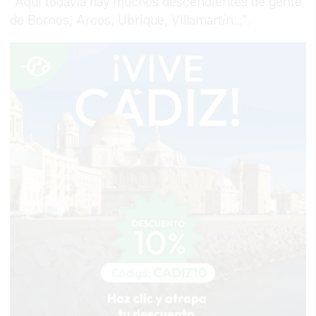
“Aquí todavía hay muchos descendientes de gente
de Bornos, Arcos, Ubrique, Villamartín…”.