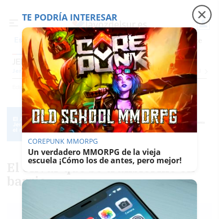
TE PODRÍA INTERESAR
Precio luz
Padre Coraje
Fábrica de botellas
Es noticia
JEREZ
Jerez
Provincia Cádiz
Cádiz
Sevilla
Málaga
Huelva
Granada
Córdoba
Jaén
Se
Ediciones
Jerez
COREPUNK MMORPG
Un verdadero MMORPG de la vieja
escuela ¡Cómo los de antes, pero mejor!
El olivar que se transformó en
barrio