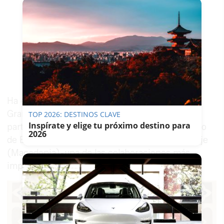
Ha expuesto en lugares como Sevilla, Córdoba,
Granada o León, siendo la selección para
TOP 2026: DESTINOS CLAVE
Inspírate y elige tu próximo destino para
participar en la II Bienal de Arte Contemporáneo
2026
de Europa - con exposiciones en Madrid y Skopje
(Macedonia) - una de las colaboraciones más
importantes de cuantas ha realizado.