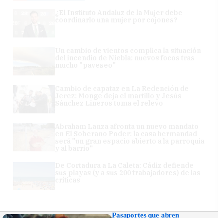
¿El Instituto Andaluz de la Mujer debe
coordinarlo una mujer por cojones?
Un cambio de vientos complica la situación
del incendio de Niebla: nuevos focos tras
mucho "paveseo"
Cambio de capataz en La Redención de
Jerez: Monge deja el martillo y Jesús
Sánchez Lineros toma el relevo
Abraham Lanza afronta un nuevo mandato
en El Soberano Poder: la casa hermandad
será "un gran espacio abierto a la parroquia
y al barrio"
De Cortadura a La Caleta: Cádiz defiende
sus playas (y a sus 200 trabajadores) de las
críticas
Pasaportes que abren