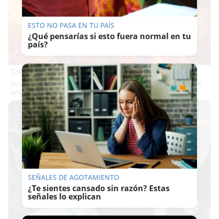
ESTO NO PASA EN TU PAÍS
¿Qué pensarías si esto fuera normal en tu
país?
Corepunk MMORPG
Un verdadero MMORPG de la vieja escuela ¡Cómo los de
antes, pero mejor!
SEÑALES DE AGOTAMIENTO
¿Te sientes cansado sin razón? Estas
señales lo explican