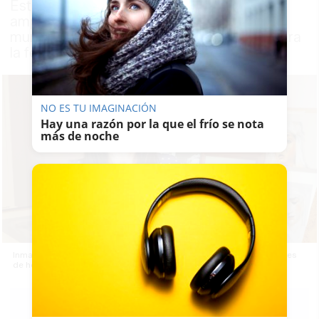
Esta "amante del diseño" cuenta con una
amplia experiencia en producciones para el
mundo cofrade. En 2019 realizó el cartel para
la festividad de Corpus de Jerez
NO ES TU IMAGINACIÓN
Hay una razón por la que el frío se nota
más de noche
Inmaculada Peña posando ante varios retratos de imágenes titulares
de hermandades.
KIKO