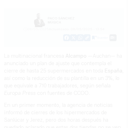
PACO SÁNCHEZ
MÚGICA
08/05/2025
Actualizado: 08/05/2025 - 13:54
Guardar
0
Facebook
X
WhatsApp
Copy
Link
La multinacional francesa
Alcampo
—Auchan— ha
anunciado un plan de ajuste que contempla el
cierre de hasta 25 supermercados en toda
España
,
así como la reducción de su plantilla en un 3%, lo
que equivale a 710 trabajadores, según señala
Europa Press
con fuentes de CCOO.
En un primer momento, la agencia de noticias
informó de cierres de los hipermercados de
Sanlúcar y Jerez, pero dos horas después ha
quedado aclarado que estas dos tiendas no se ven