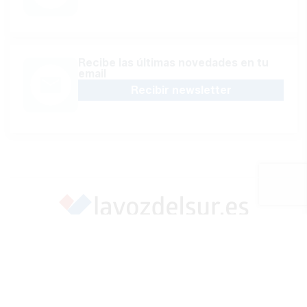
Recibe las últimas novedades en tu
email
Recibir newsletter
Apoya una Andalucía con Voz propia; Protege el
periodismo hecho por periodistas
Hazte socio