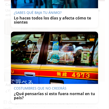
Corepunk MMORPG
Un verdadero MMORPG de la vieja escuela ¡Cómo los de
¿SABES QUÉ BAJA TU ÁNIMO?
antes, pero mejor!
Lo haces todos los días y afecta cómo te
sientes
Adiós a la cal del baño
COSTUMBRES QUE NO CREERÁS
¿Y si pudieras eliminar la cal del baño sin esfuerzo?
¿Qué pensarías si esto fuera normal en tu
país?
El dirigente socialista defendió que estos
indicadores evidencian una gestión favorable,