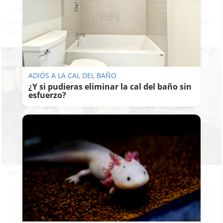
Julio Millán pide no adelantar las generales
para evitar que se contamine el debate de los
diferentes municipios
ADIÓS A LA CAL DEL BAÑO
¿Y si pudieras eliminar la cal del baño sin
esfuerzo?
Julio Millán votando el pasado domingo.
EMILIO
CABRERA