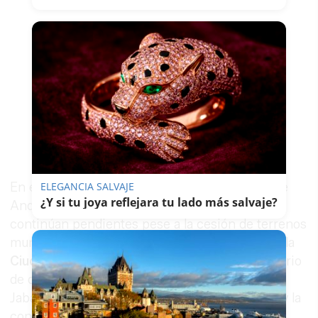
En ese sentido, reiteró sus críticas a la Junta de
ELEGANCIA SALVAJE
¿Y si tu joya reflejara tu lado más salvaje?
Andalucía por proyectos que, según denunció,
continúan pendientes pese a la cesión de terrenos
municipales para su desarrollo. Entre ellos citó la
Ciudad Sanitaria y de la Justicia
, el conservatorio
de danza, la recuperación de las termas de
Jabalcuz, la conversión de la A-306 en autovía y la
conexión ferroviaria con Granada.