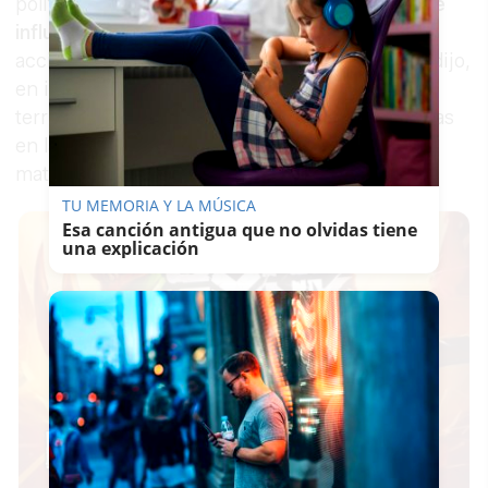
políticos de ámbito nacional
tienen una notable
influencia en otros escenarios
, pese a que la
acción del Ejecutivo central se traduce, según dijo,
en inversiones y medidas concretas para los
territorios, como ayudas de emergencia, mejoras
en la financiación local y datos positivos en
materia de empleo.
TU MEMORIA Y LA MÚSICA
Esa canción antigua que no olvidas tiene
una explicación