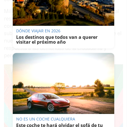
Millán reclamó al Partido Popular que responda al
respaldo obtenido en las urnas con avances
concretos para la provincia. "Hay mucha tarea",
DÓNDE VIAJAR EN 2026
subrayó, al tiempo que expresó su deseo de que el
Los destinos que todos van a querer
nuevo mandato autonómico sirva para dar
visitar el próximo año
respuesta a las demandas de la ciudadanía y
permitir que Jaén "gane" y "siga avanzando".
NO ES UN COCHE CUALQUIERA
Este coche te hará olvidar el sofá de tu