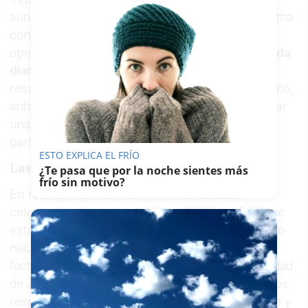
aunque lamentó que la ciudadanía reciba de forma
constante mensajes sobre asuntos que, en su
opinión, n
o repercuten directamente en su vida
diaria.
"Esas cosas acaban incidiendo en los
resultados electorales, desgraciadamente", afirmó,
antes de añadir que la situación "se tiene que dar
una pensada" por parte de los responsables del
partido.
ESTO EXPLICA EL FRÍO
Las andaluzas
¿Te pasa que por la noche sientes más
frío sin motivo?
En relación con las elecciones andaluzas
celebradas el pasado domingo, Millán señaló que
estuvieron marcadas sobre todo por un contexto
nacional y regional, con menor peso de los
factores locales. Aun así, destacó que en la ciudad
de Jaén el PSOE aumentó su porcentaje de votos
respecto a los anteriores comicios autonómicos y