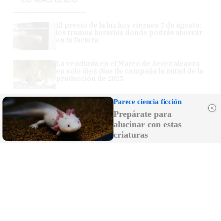
El precio de la luz hoy viernes 7 de agosto:
los tramos horarios donde podrás ahorrar
en tu factura
La vendimia en el Marco de Jerez alcanza
en solo diez días de campaña la mitad de la
producción de 2025
Parece ciencia ficción
Miles de vecinos llenan las calles de Los
Palacios para acompañar a su patrona, la
Prepárate para
Virgen de las Nieves
alucinar con estas
criaturas
Rubiales reaparece y culpa a Pedro
Sánchez del protagonismo de Marruecos
en el Mundial 2030
Comunicado del Ministerio de Sanidad
sobre el hantavirus: el turista positivo está
en Galicia