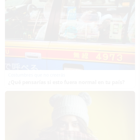
Costumbres que no creerás
¿Qué pensarías si esto fuera normal en tu país?