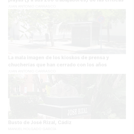
JUAN ANTONIO CARRASCO
La mala imagen de los kioskos de prensa y
chucherías que han cerrado con los años
JUAN ANTONIO CARRASCO
Busto de José Rizal, Cádiz
MANUEL HOLGADO GARCÍA