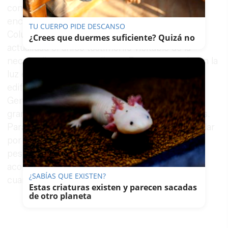
conservan en el mismo lugar donde se
encontraron", argumenta Camacho. Los
TU CUERPO PIDE DESCANSO
Columbarios Romanos de extramuros son en la
¿Crees que duermes suficiente? Quizá no
actualidad el único testimonio visitable de la
necrópolis romana gaditana. Estos restos vieron la
luz en 1986 al excavarse los cimientos de un
edificio de nueva construcción en la calle
General Ricardos. Debido a su
gran valor arqueológico decidieron conservarlos.
Para ello, la Consejería de Cultura adquirió el solar
por once millones de las antiguas
pesetas, invirtiendo casi siete más en el
acondicionamiento del recinto. Fue en 1994
¿SABÍAS QUE EXISTEN?
cuando se abrieron por primera vez al público.
Estas criaturas existen y parecen sacadas
de otro planeta