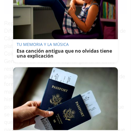
Guardar
0
Facebook
X
WhatsApp
Copy
Link
Representantes de ADIP (Asociación para la
Difusión e Investigación del Patrimonio Cultural de
Cádiz) se han unido para solicitar a través de la
TU MEMORIA Y LA MÚSICA
plataforma
change.
org
la reapertura de los
Esa canción antigua que no olvidas tiene
Columbarios Romanos de la calle
una explicación
General Ricardos, en la capital gaditana. Estos
restos arqueológicos permanecen cerrados al
público desde hace varios años supuestamente de
forma temporal para realizar mejoras de
mantenimiento. El presidente de ADIP, el
historiador Moisés Camacho, alega que desde la
propia entidad "hemos intentado varias veces que
se reabra para visitas, y siempre nos han dicho
que estaban con labores de manteamiento por
parte de la Junta, pero lo que sospechamos es que