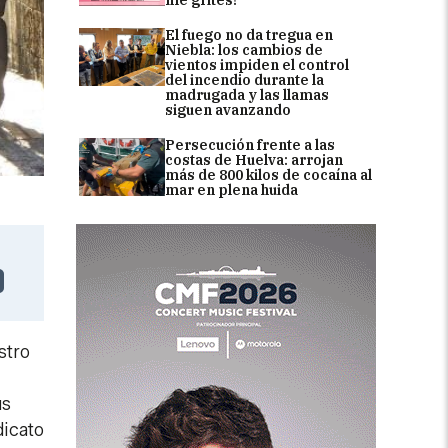
El fuego no da tregua en
Niebla: los cambios de
vientos impiden el control
del incendio durante la
madrugada y las llamas
siguen avanzando
Persecución frente a las
costas de Huelva: arrojan
más de 800 kilos de cocaína al
mar en plena huida
stro
us
dicato