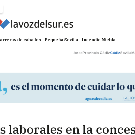
arreras de caballos
Pequeña Sevilla
Incendio Niebla
Jerez
Provincia Cádiz
Cádiz
Sevilla
M
 laborales en la conces