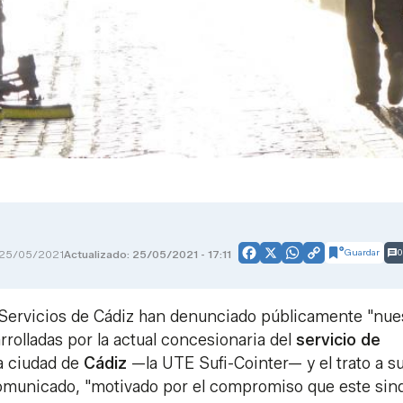
Guardar
0
25/05/2021
Actualizado: 25/05/2021 - 17:11
Facebook
X
WhatsApp
Copy
Link
Servicios de Cádiz han denunciado públicamente "nue
rrolladas por la actual concesionaria del
servicio de
a ciudad de
Cádiz
—la UTE Sufi-Cointer— y el trato a s
comunicado, "motivado por el compromiso que este sin