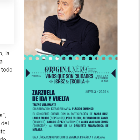
, la
a
 todo
s”,
 del
nto
 de