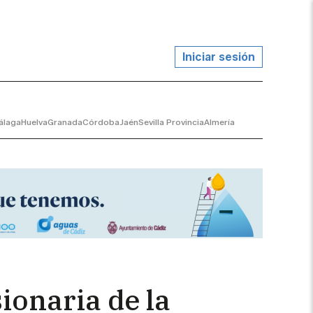
Iniciar sesión
álaga
Huelva
Granada
Córdoba
Jaén
Sevilla Provincia
Almería
ionaria de la