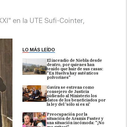
XXI" en la UTE Sufi-Cointer,
LO MÁS LEÍDO
El incendio de Niebla desde
dentro, por quienes han
tenido que huir de sus casas:
"En Huelva hay auténticos
polvorines"
Gavira se estrena como
consejero de Justicia
pidiendo al Ministerio los
datos de los beneficiados por
la ley del 'sólo sí es sí'
Preocupación por la
situación de Aramis Fuster y
una situación incómoda: "¡No
me grites!"