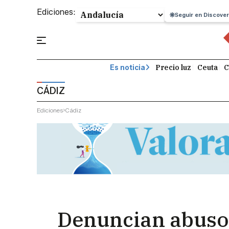
Ediciones:
Seguir en Discover
Precio luz
Ceuta
C
Es noticia
CÁDIZ
Ediciones
Cádiz
Denuncian abusos