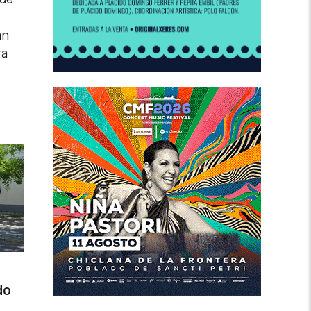
an
ra
do