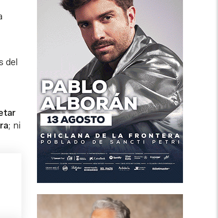
a
s del
etar
ra
; ni