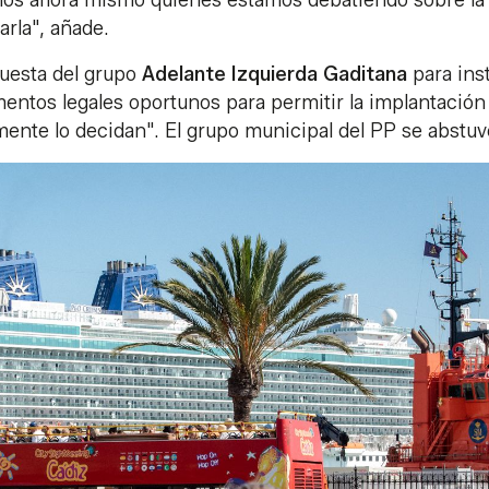
os ahora mismo quienes estamos debatiendo sobre la 
arla", añade.
puesta del grupo
Adelante Izquierda Gaditana
para inst
umentos legales oportunos para permitir la implantación
emente lo decidan". El grupo municipal del PP se abstuv