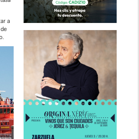
tasa
ar a
 de
o.