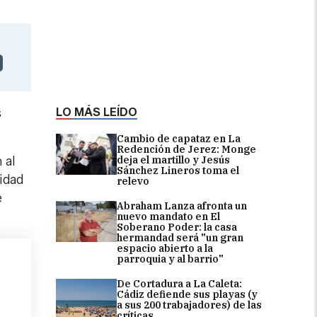
LO MÁS LEÍDO
s
Cambio de capataz en La
Redención de Jerez: Monge
deja el martillo y Jesús
 al
Sánchez Lineros toma el
idad
relevo
e
Abraham Lanza afronta un
nuevo mandato en El
Soberano Poder: la casa
hermandad será "un gran
espacio abierto a la
parroquia y al barrio"
De Cortadura a La Caleta:
Cádiz defiende sus playas (y
a sus 200 trabajadores) de las
críticas