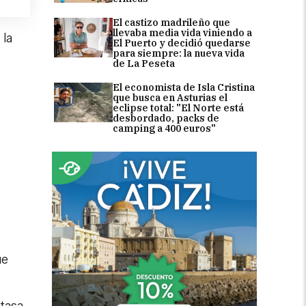
El castizo madrileño que
llevaba media vida viniendo a
 la
El Puerto y decidió quedarse
para siempre: la nueva vida
de La Peseta
El economista de Isla Cristina
que busca en Asturias el
eclipse total: "El Norte está
desbordado, packs de
camping a 400 euros"
ue