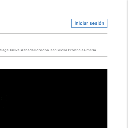
Iniciar sesión
álaga
Huelva
Granada
Córdoba
Jaén
Sevilla Provincia
Almería