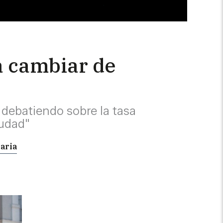
a cambiar de
debatiendo sobre la tasa
iudad"
saria