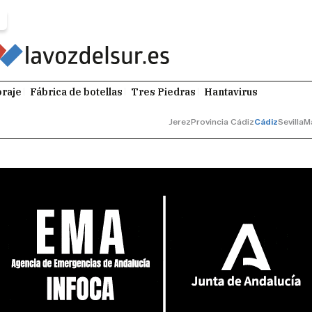
raje
Fábrica de botellas
Tres Piedras
Hantavirus
Jerez
Provincia Cádiz
Cádiz
Sevilla
M