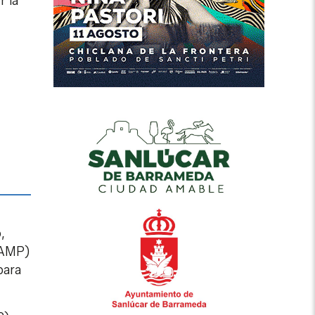
r la
,
FAMP)
para