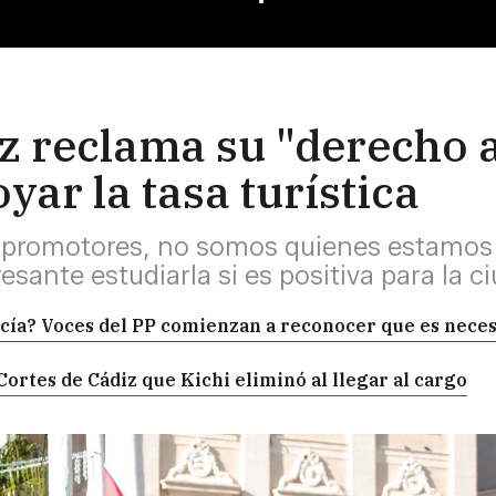
iz reclama su "derecho 
yar la tasa turística
 promotores, no somos quienes estamos 
resante estudiarla si es positiva para la c
lucía? Voces del PP comienzan a reconocer que es nece
ortes de Cádiz que Kichi eliminó al llegar al cargo