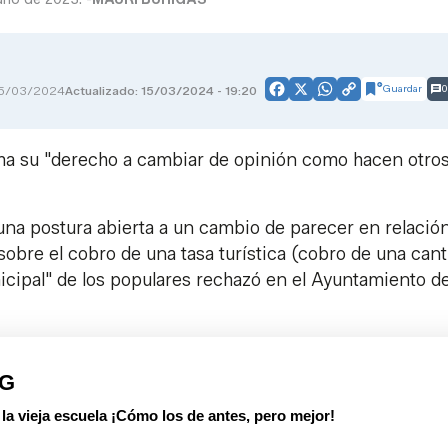
Guardar
0
5/03/2024
Actualizado: 15/03/2024 - 19:20
Facebook
X
WhatsApp
Copy
Link
ma su "derecho a cambiar de opinión como hacen otro
una postura abierta a un cambio de parecer en relación
obre el cobro de una tasa turística (cobro de una cant
icipal" de los populares rechazó en el Ayuntamiento d
PG
 vieja escuela ¡Cómo los de antes, pero mejor!