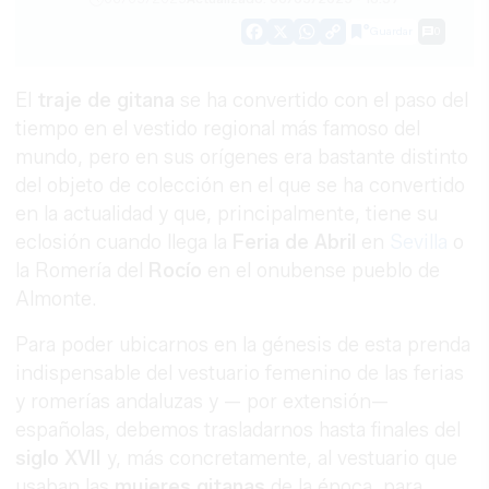
Guardar
0
Facebook
X
WhatsApp
Copy
Link
El
traje de gitana
se ha convertido con el paso del
tiempo en el vestido regional más famoso del
mundo, pero en sus orígenes era bastante distinto
del objeto de colección en el que se ha convertido
en la actualidad y que, principalmente, tiene su
eclosión cuando llega la
Feria de Abril
en
Sevilla
o
la Romería del
Rocío
en el onubense pueblo de
Almonte.
Para poder ubicarnos en la génesis de esta prenda
indispensable del vestuario femenino de las ferias
y romerías andaluzas y — por extensión—
españolas, debemos trasladarnos hasta finales del
siglo XVII
y, más concretamente, al vestuario que
usaban las
mujeres gitanas
de la época, para