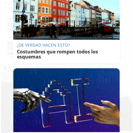
inaugura la exposición colectiva 'Habitar,
habitarse'
El grupo de jóvenes artistas que ha cambiado
las redes sociales por la pintura y la fotografía
El regreso de La Pompa Jonda, los copleros
¿DE VERDAD HACEN ESTO?
electrónicos: "Ponemos canciones en vez de
Costumbres que rompen todos los
ladrillos"
esquemas