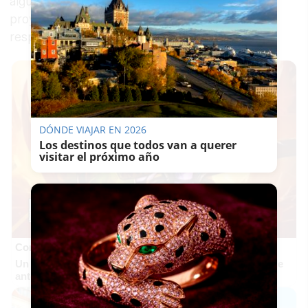
algunas versiones en directo, se realizaron
proyecciones de los últimos videoclips y
respondieron a preguntas del público.
DÓNDE VIAJAR EN 2026
Los destinos que todos van a querer
visitar el próximo año
Corepunk MMORPG
Un verdadero MMORPG de la vieja escuela ¡Cómo los de
antes, pero mejor!