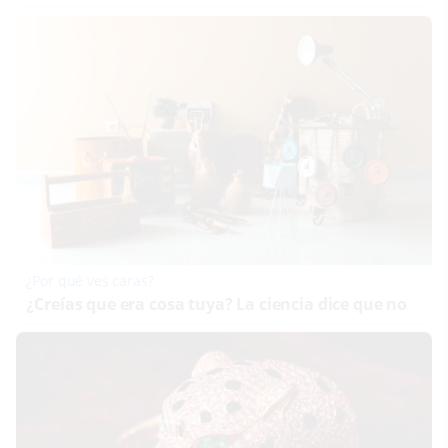
¿Por qué ves caras?
¿Creías que era cosa tuya? La ciencia dice que no