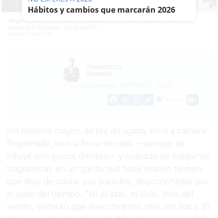
Hábitos y cambios que marcarán 2026
Miguel Parra y Juan Carlos González, en Sala Tragaluz, donde se
expondrá 'Cuerpos sin espacio'. -
MANU GARCÍA
FRANCISCO
ROMERO
18/11/2021
Actualizado: 18/11/2021 - 22:59
Guardar
0
Facebook
X
WhatsApp
Copy
Link
Un hombre mayor, de tez arrugada, mira a cámara.
Repeinado, con la boca cerrada —aunque se
intuye con pocos dientes— y rodeado de máquinas
tragaperras en un garito que hace mucho tiempo
que dejó de cuidar sus paredes, desconchadas por
el paso del tiempo. “Ni el azar, ni Eolo, dios del
viento, evitarán que descubramos otra vez Ítaca. El