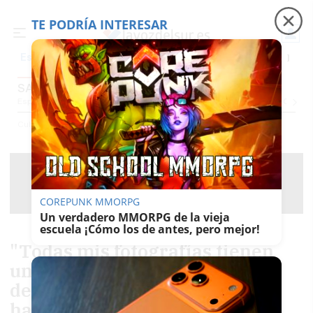
TE PODRÍA INTERESAR
Precio luz
Ceuta
Carreras de caballos
El t
Es noticia
SALA TRAGALUZ
Espectáculos Y Conciertos
Comunicación
Roedores De Cultura
El Censo
Cultura
Sala Tragaluz
COREPUNK MMORPG
Un verdadero MMORPG de la vieja
escuela ¡Cómo los de antes, pero mejor!
"Todas mis fotografías tienen
una misma intención de
denuncia, pero no es algo que
haya buscado"