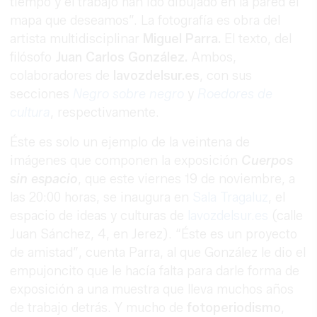
tiempo y el trabajo han ido dibujado en la pared el
mapa que deseamos”. La fotografía es obra del
artista multidisciplinar
Miguel Parra.
El texto, del
filósofo
Juan Carlos González.
Ambos,
colaboradores de
lavozdelsur.es
, con sus
secciones
Negro sobre negro
y
Roedores de
cultura
, respectivamente.
Éste es solo un ejemplo de la veintena de
imágenes que componen la exposición
Cuerpos
sin espacio
, que este viernes 19 de noviembre, a
las 20:00 horas, se inaugura en
Sala Tragaluz
, el
espacio de ideas y culturas de
lavozdelsur.es
(calle
Juan Sánchez, 4, en Jerez). “Éste es un proyecto
de amistad”, cuenta Parra, al que González le dio el
empujoncito que le hacía falta para darle forma de
exposición a una muestra que lleva muchos años
de trabajo detrás. Y mucho de
fotoperiodismo
,