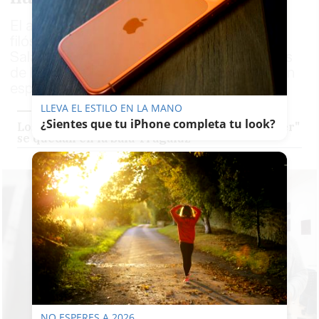
El artista multidisciplinar Miguel Parra y el
filósofo Juan Carlos González estrenan en
Sala Tragaluz, el espacio de ideas y culturas
de lavozdelsur.es, la exposición 'Cuerpos sin
espacio' este 19 de noviembre
LLEVA EL ESTILO EN LA MANO
¿Sientes que tu iPhone completa tu look?
Los 'Cuerpos sin espacio' que "nadie quiere ver"
se quedan en la Sala Tragaluz
NO ESPERES A 2026