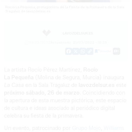
Rocío La Pequeña, protagonista de la Fiesta de la Primavera de la Sala
Tragaluz de lavozdelsur.es
LAVOZDELSUR.ES
21/03/2022
Actualizado: 21/03/2022 - 10:25
Guardar
0
Facebook
X
WhatsApp
Copy
Link
La artista Rocío Pérez Martínez,
Rocío
La Pequeña
(Molina de Segura, Murcia) inaugura
La Casa
en la Sala Tragaluz de
lavozdelsur.es
este
próximo sábado, 26 de marzo
. Coincidiendo con
la apertura de esta muestra pictórica, este espacio
de cultura e ideas asociado al periódico digital
celebra su fiesta de la primavera.
Un evento, patrocinado por
Grupo Mojo
,
Williams