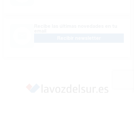
Recibe las últimas novedades en tu
email
Recibir newsletter
Apoya una Andalucía con Voz propia; Protege el
periodismo hecho por periodistas
Hazte socio