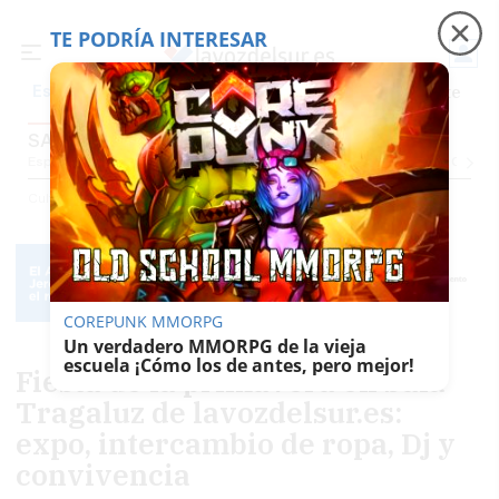
TE PODRÍA INTERESAR
Precio luz
Padre Coraje
Fábrica de botellas
Es noticia
SALA TRAGALUZ
Espectáculos Y Conciertos
Comunicación
Roedores De Cultura
El Censo
Cultura
Sala Tragaluz
COREPUNK MMORPG
Un verdadero MMORPG de la vieja
escuela ¡Cómo los de antes, pero mejor!
Fiesta de la primavera en Sala
Tragaluz de lavozdelsur.es:
expo, intercambio de ropa, Dj y
convivencia