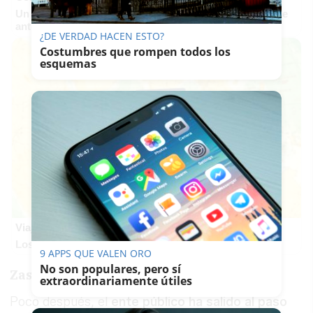
Un verdadero MMORPG de la vieja escuela ¡Cómo los de
antes, pero mejor!
¿DE VERDAD HACEN ESTO?
Costumbres que rompen todos los
esquemas
Viaja sin visado
Los pasaportes que más puertas abren ¿está el tuyo?
9 APPS QUE VALEN ORO
No son populares, pero sí
Zasca de RTVE
extraordinariamente útiles
Poco después, el
ente público ha salido al paso