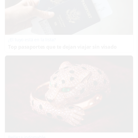
¿El tuyo está en la lista?
Top pasaportes que te dejan viajar sin visado
Belleza indomable