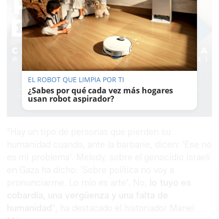
EL ROBOT QUE LIMPIA POR TI
¿Sabes por qué cada vez más hogares
usan robot aspirador?
"Hay un tipo de personas que pierden su
humanidad cuando, ante la barbarie, dicen: 'Ese no
es mi problema'. Melody, sobre el genocidio israelí
en Gaza ha dicho: 'Sobre política no voy a
pronunciarme. Lo mío es arte'. No,
lo tuyo es
cobardía, una vergüenza y una falta de
humanidad
", ha destacado el historiador Manel