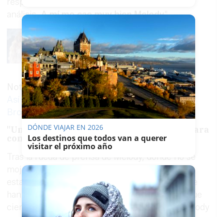
responder. De todas formas, mañana hago un
análisis.
A mí me cae muy bien Melody
".
Noticia relacionada
Así ha sido el plantón de Melody a
Broncano: "Se ha enfadado"
DÓNDE VIAJAR EN 2026
"Una diva es valiente y poderosa menos para
condenar los asesinatos de niños"
Los destinos que todos van a querer
visitar el próximo año
Tras la rueda de prensa de Melody, donde no se
mojó sobre Israel, las redes han comenzado a
estallar en contra de la artista. Unas críticas que
han ido a más tras el comunicado de RTVE. “Que
cierre la puerta al salir. No, no es banal que Melody