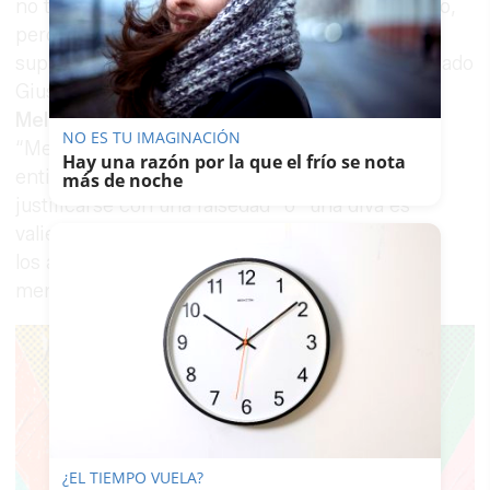
no tenga la capacidad de condenar un genocidio,
pero aún es peor que se esconda detrás de
supuestas condiciones contractuales”, ha señalado
Giuseppe Quaresima. “
Menuda retratada a
Melody
más histórica
que ha hecho RTVE”,
NO ES TU IMAGINACIÓN
“Melody ha jugado con fuego. Ha dicho que
Hay una razón por la que el frío se nota
entiende su arte y no de políticas, intentando
más de noche
justificarse con una falsedad” o “una diva es
valiente y poderosa menos para condenar
los asesinatos de niños”, son algunos de los
mensajes criticando su rueda de prensa.
¿EL TIEMPO VUELA?