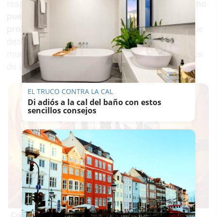
respecto, ha señalado que "
de temas políticos no
puedo hablar porque, por contrato, se me
prohíbe
y el único mensaje que puedo dar es que
deseo de todo corazón, que en el mundo haya
mucho amor y mucha paz. Creo que los derechos
de las personas están por encima de todo".
EL TRUCO CONTRA LA CAL
Di adiós a la cal del baño con estos
sencillos consejos
Corepunk MMORPG