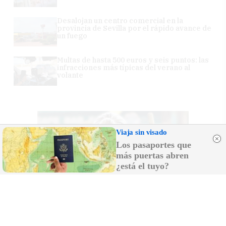
Desalojan un centro comercial en la
provincia de Sevilla por el rápido avance de
un fuego
Multas de hasta 500 euros y seis puntos: las
infracciones más típicas del verano al
volante
Viaja sin visado
Los pasaportes que
más puertas abren
¿está el tuyo?