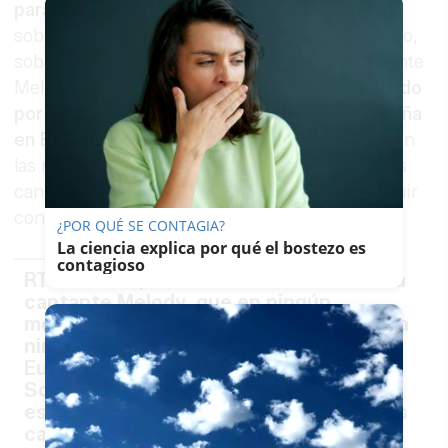
para desmentir a la artista de Dos Hermanas
sobre el hecho de no pronunciarse, por contrato,
sobre Israel: "Ante las afirmaciones de la cantante
Melody, que
en ningún momento se ha prohibido
por contrato a ningún representante de España
en Eurovisión hacer comentarios políticos
. Son
las normas de la UER las que establecen que las
canciones, y sólo las canciones, no deben incluir
contenido político".
¿POR QUÉ SE CONTAGIA?
La ciencia explica por qué el bostezo es
contagioso
RTVE aclara, ante las afirmaciones de la
cantante Melody, que en ningún
momento se ha prohibido por contrato a
ningún representante de España en
Eurovisión hacer comentarios políticos.
Son las normas de la UER las que
establecen que las canciones, y sólo las
canciones, no deben…