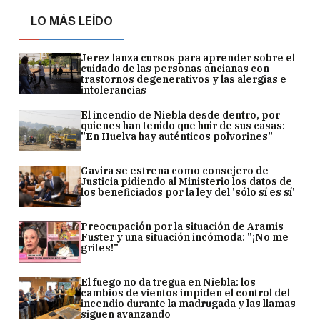
LO MÁS LEÍDO
Jerez lanza cursos para aprender sobre el
cuidado de las personas ancianas con
trastornos degenerativos y las alergias e
intolerancias
El incendio de Niebla desde dentro, por
quienes han tenido que huir de sus casas:
"En Huelva hay auténticos polvorines"
Gavira se estrena como consejero de
Justicia pidiendo al Ministerio los datos de
los beneficiados por la ley del 'sólo sí es sí'
Preocupación por la situación de Aramis
Fuster y una situación incómoda: "¡No me
grites!"
El fuego no da tregua en Niebla: los
cambios de vientos impiden el control del
incendio durante la madrugada y las llamas
siguen avanzando