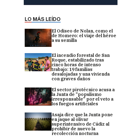
LO MÁS LEÍDO
El Odiseo de Nolan, como el
de Homero: el viaje del héroe
a su semilla
El incendio forestal de San
Roque, estabilizado tras
cinco horas de intenso
trabajo: 19 familias
desalojadas y una vivienda
con graves daños
El sector pirotécnico acusa a
la Junta de "populismo
irresponsable" por el veto a
los fuegos artificiales
Asaja dice que la Junta pone
en jaque al olivar
superintensivo de Cádiz al
prohibir de nuevo la
recolección nocturna