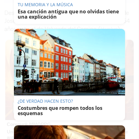
Link
TU MEMORIA Y LA MÚSICA
Esa canción antigua que no olvidas tiene
Desde el pasado uno de enero no hay noticias de
una explicación
José Andrés Membrillo Malavé, un hombre de 54
años natural de Valverde del Camino (
Huelva
).
¿DE VERDAD HACEN ESTO?
Costumbres que rompen todos los
esquemas
Corepunk MMORPG
Un verdadero MMORPG de la vieja escuela ¡Cómo los de
antes, pero mejor!