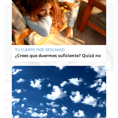
TU CUERPO PIDE DESCANSO
¿Crees que duermes suficiente? Quizá no
9 apps que valen oro
No son populares, pero sí extraordinariamente útiles
De 1.75 metros de estatura y complexión delgada,
tiene pelo y barba canosa. En el momento de su
desaparición le acompañaba un galgo atigrado e
iba en un Suzuki Vitara de color verde oscuro y