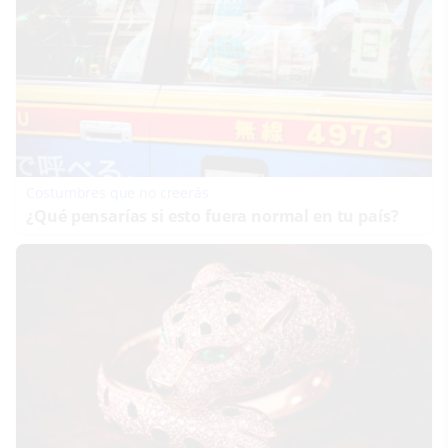
Costumbres que no creerás
¿Qué pensarías si esto fuera normal en tu país?