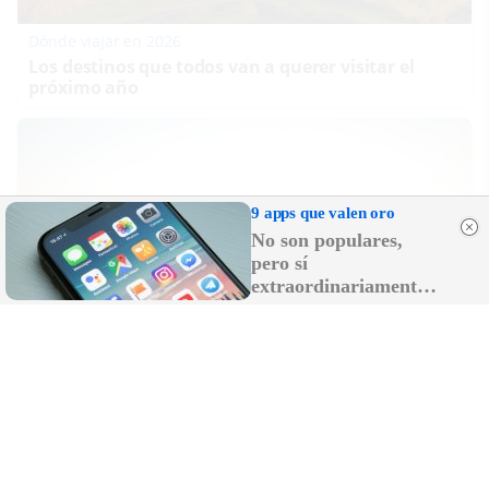
Dónde viajar en 2026
Los destinos que todos van a querer visitar el
próximo año
9 apps que valen oro
No son populares,
pero sí
extraordinariamente
útiles
No es un coche cualquiera
Este coche te hará olvidar el sofá de tu casa
DISCOVER WITH