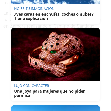
matrícula 8200 CNV.
NO ES TU IMAGINACIÓN
La última vez que se tuvo información sobre su
¿Ves caras en enchufes, coches o nubes?
Tiene explicación
paradero, José Andrés se encontraba al parecer
en Zamora realizando el Camino de Santiago.
LUJO CON CARÁCTER
Una joya para mujeres que no piden
permiso