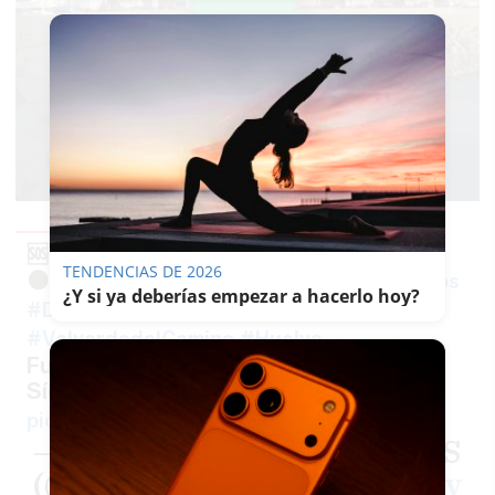
🆘 DESAPARECIDO
TENDENCIAS DE 2026
🟠 Persona Vulnerable
#sosdesaparecidos
¿Y si ya deberías empezar a hacerlo hoy?
#Desaparecido
#Missing
#España
#ValverdedelCamino
#Huelva
Fuente: sosdesaparecidos
Síguenos
@sosdesaparecido
pic.twitter.com/0iWAg9PDWS
— ALERTA DESAPARECIDOS
(@sosdesaparecido)
January