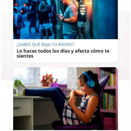
encontraba en Zamora
¿SABES QUÉ BAJA TU ÁNIMO?
Lo haces todos los días y afecta cómo te
sientes
José Andrés, desaparecido desde hace una semana.
RUBÉN
GUERRERO
07/01/2025
Actualizado: 07/01/2025 - 17:46
Guardar
0
Facebook
X
WhatsApp
Copy