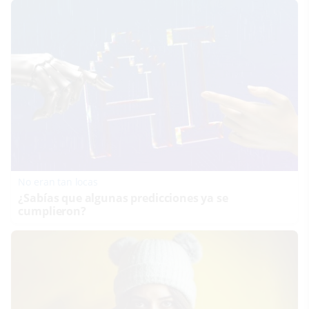
No eran tan locas
¿Sabías que algunas predicciones ya se
cumplieron?