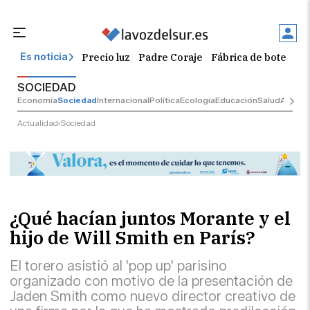
Precio luz
Padre Coraje
Fábrica de botellas
Es noticia
SOCIEDAD
Economía
Sociedad
Internacional
Política
Ecología
Educación
Salud
Anuncio
Actualidad
Sociedad
¿Qué hacían juntos Morante y el
hijo de Will Smith en París?
El torero asistió al 'pop up' parisino
organizado con motivo de la presentación de
Jaden Smith como nuevo director creativo de