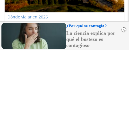
Dónde viajar en 2026
Los destinos que todos van a querer visitar el
¿Por qué se contagia?
próximo año
La ciencia explica por
qué el bostezo es
contagioso
¿Notas más frío de noche?
La ciencia explica por qué sentimos más frío al
final del día