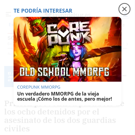
TE PODRÍA INTERESAR
Precio luz
Padre Coraje
Fábrica de botellas
Es noticia
SOCIEDAD
Economía
Sociedad
Internacional
Política
Ecología
Educación
Salud
Anuncio
Actualidad
Sociedad
COREPUNK MMORPG
Un verdadero MMORPG de la vieja
escuela ¡Cómo los de antes, pero mejor!
Prisión preventiva para seis de
los ocho detenidos por el
asesinato de los dos guardias
civiles