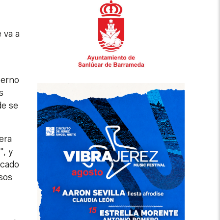
 va a
ierno
s
de se
era
", y
ocado
sos