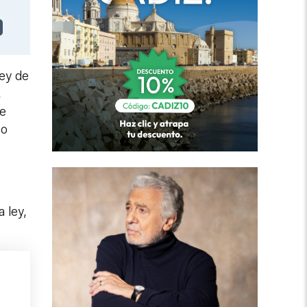
ley de
,
de
so
 ley,