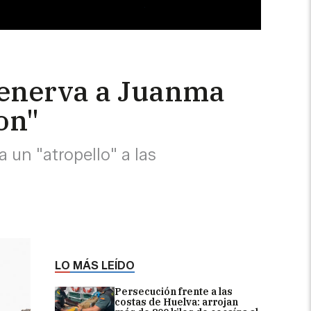
z enerva a Juanma
on"
un "atropello" a las
LO MÁS LEÍDO
Persecución frente a las
costas de Huelva: arrojan