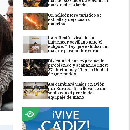
más de 800 kilos de cocaína al
mar en plena huida
Un helicóptero turístico se
estrella y deja cuatro
muertos
La reflexión viral de un
influencer sevillano ante el
eclipse: "Hay que estudiar un
máster para poder verlo"
Disfrutan de un espectáculo
pirotécnico y acaban heridos:
27 afectados y 11 en la Unidad
de Quemados
Así cambiará viajar en avión
por Europa: fin a llevarse un
susto con el precio del
equipaje de mano