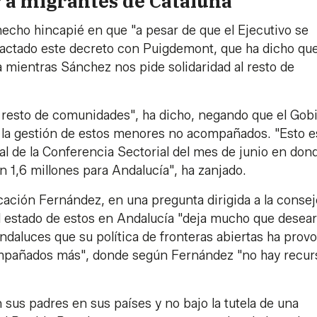
 a migrantes de Cataluña
a hecho hincapié en que "a pesar de que el Ejecutivo se
ctado este decreto con Puigdemont, que ha dicho que
 mientras Sánchez nos pide solidaridad al resto de
el resto de comunidades", ha dicho, negando que el Gob
a la gestión de estos menores no acompañados. "Esto e
al de la Conferencia Sectorial del mes de junio en don
n 1,6 millones para Andalucía", ha zanjado.
ficación Fernández, en una pregunta dirigida a la consej
el estado de estos en Andalucía "deja mucho que desear
andaluces que su política de fronteras abiertas ha prov
pañados más", donde según Fernández "no hay recur
sus padres en sus países y no bajo la tutela de una