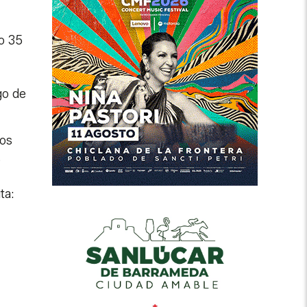
lo 35
go de
los
s
ta: