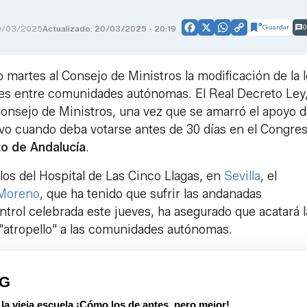
Guardar
0
0/03/2025
Actualizado: 20/03/2025 - 20:19
Facebook
X
WhatsApp
Copy
Link
o martes al Consejo de Ministros la modificación de la 
tes entre comunidades autónomas. El Real Decreto Ley
 Consejo de Ministros, una vez que se amarró el apoyo 
ivo cuando deba votarse antes de 30 días en el Congre
o de Andalucía
.
llos del Hospital de Las Cinco Llagas, en
Sevilla
, el
Moreno
, que ha tenido que sufrir las andanadas
trol celebrada este jueves, ha asegurado que acatará la
 "atropello" a las comunidades autónomas.
PG
 vieja escuela ¡Cómo los de antes, pero mejor!