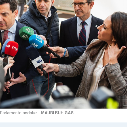
 Parlamento andaluz. -
MAURI BUHIGAS