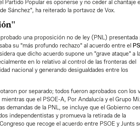
el Partido Popular es oponerse y no ceder al chantaje e
 de Sánchez", ha reiterado la portavoz de Vox.
ión"
 aprobado una proposición no de ley (PNL) presentada
aba su "más profundo rechazo" al acuerdo entre el
P
sidera que dicho acuerdo supone un "grave ataque" a l
almente en lo relativo al control de las fronteras del
ad nacional y generando desigualdades entre los
 votaron por separado; todos fueron aprobados con los 
s, mientras que el PSOE-A, Por Andalucía y el Grupo Mi
las demandas de la PNL, se incluye que el Gobierno cen
dos independentistas y promueva la retirada de la
l Congreso que recoge el acuerdo entre PSOE y Junts 