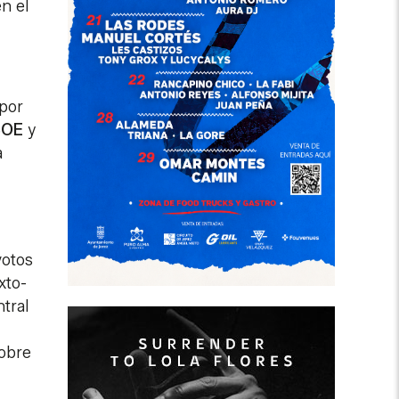
n el
 por
SOE
y
a
votos
xto-
tral
sobre