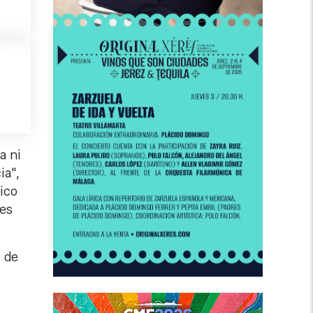
a ni
ia",
ico
res
o de