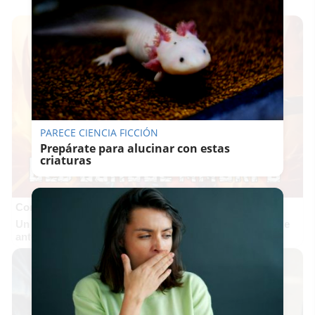
PARECE CIENCIA FICCIÓN
Prepárate para alucinar con estas
criaturas
Corepunk MMORPG
Un verdadero MMORPG de la vieja escuela ¡Cómo los de
antes, pero mejor!