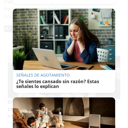
manifestación en la plaza Asdrúbal de Cádiz,
frente a la sede de la Confederación de
Empresarios.
0 Comentarios
TE PUEDE INTERESAR
SEÑALES DE AGOTAMIENTO
¿Te sientes cansado sin razón? Estas
señales lo explican
El futuro de los menores de Ceuta tensa los
pactos de PP y Vox en Andalucía y otras
comunidades autónomas
CARLOS PIEDRAS