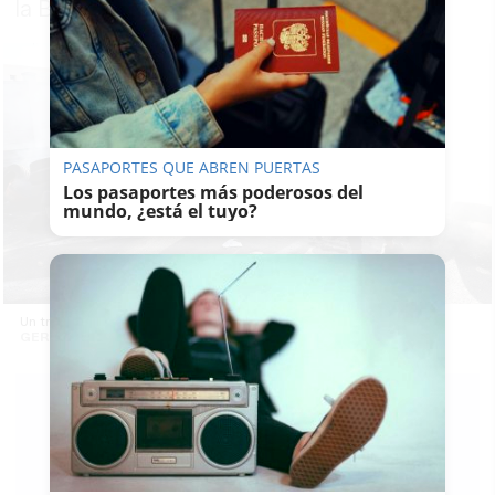
la Bazán de La Isla
PASAPORTES QUE ABREN PUERTAS
Los pasaportes más poderosos del
mundo, ¿está el tuyo?
Un trabajador del metal, durante la huelga de 2021. -
GERMÁN MESA
LAVOZDELSUR.ES
22/11/2021
Guardar
0
Facebook
X
WhatsApp
Copy