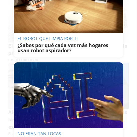
EL ROBOT QUE LIMPIA POR TI
¿Sabes por qué cada vez más hogares
El Supremo pone fin al conflicto judicial sobre la
usan robot aspirador?
propiedad del grupo Triana
EMILIO CABRERA
Ainhoa Caballero vuelve a pedir la eutanasia tras
las secuelas de una brutal agresión de su
expareja
NO ERAN TAN LOCAS
F. JIMÉNEZ