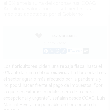
el 0% ante la ruina del coronavirus. COAG
Andalucía valora como insuficientes las
medidas adoptadas por el Gobierno
LAVOZDELSUR.ES
06/04/2020
Guardar
0
Facebook
X
WhatsApp
Copy
Link
Los
floricultores
piden una
rebaja
fiscal
hasta el
0% ante la ruina del
coronavirus
. La flor cortada es
el sector agrario más afectado por la pandemia y
no podrá hacer frente al pago de impuestos, “por
lo que necesitamos módulos cero de manera
excepcional y urgente”, señalan desde COAG. Luis
Manuel Rivera, responsable de flor cortada de