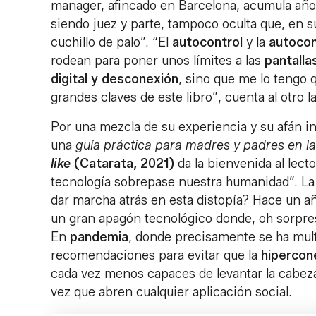
manager, afincado en Barcelona, acumula año
siendo juez y parte, tampoco oculta que, en su
cuchillo de palo”. “El
autocontrol
y la
autocon
rodean para poner unos límites a las
pantalla
digital y desconexión
, sino que me lo tengo 
grandes claves de este libro”, cuenta al otro 
Por una mezcla de su experiencia y su afán in
una
guía práctica para madres y padres en la
like
(Catarata, 2021)
da la bienvenida al lect
tecnología sobrepase nuestra humanidad”. La
dar marcha atrás en esta distopía? Hace un añ
un gran apagón tecnológico donde, oh sorpres
En
pandemia
, donde precisamente se ha mult
recomendaciones para evitar que la
hipercon
cada vez menos capaces de levantar la cabeza
vez que abren cualquier aplicación social.