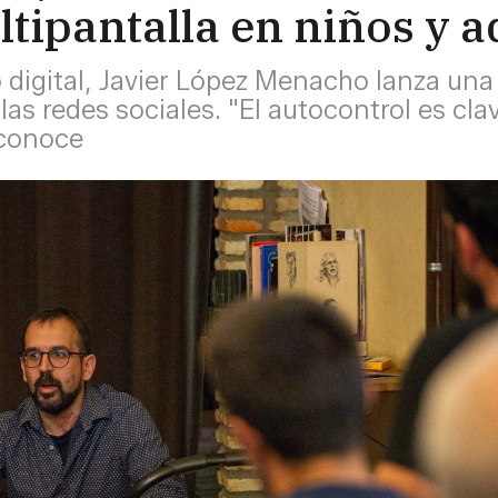
tipantalla en niños y 
 digital, Javier López Menacho lanza una 
 las redes sociales. "El autocontrol es 
econoce