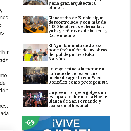
y una gran arquitectura
efímera
,
 nos
El incendio de Niebla sigue
descontrolado y con más de
o
4.000 hectáreas calcinadas:
ya hay refuerzos de la UME y
as
Extremadura
El Ayuntamiento de Jerez
pone fecha al fin de las obras
ibir
del polideportivo Kiko
Narváez
ción
La Viga reúne a la memoria
cofrade de Jerez en una
ómo
noche de agosto con Paco
González como protagonista
 de
xión.
Un joven rompe a golpes un
escaparate durante la Noche
Blanca de San Fernando y
nes,
acaba en el hospital
cada