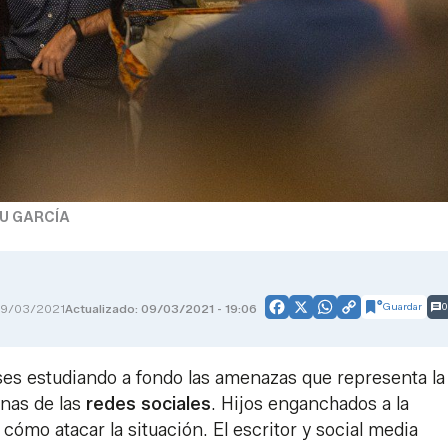
U GARCÍA
Guardar
0
9/03/2021
Actualizado: 09/03/2021 - 19:06
Facebook
X
WhatsApp
Copy
Link
ses estudiando a fondo las amenazas que representa l
nas de las
redes sociales
. Hijos enganchados a la
cómo atacar la situación. El escritor y social media