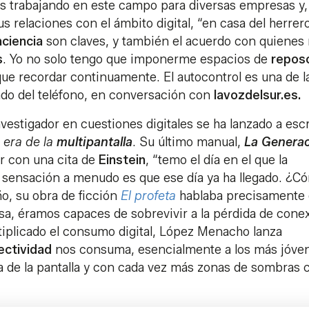
s trabajando en este campo para diversas empresas y,
s relaciones con el ámbito digital, “en casa del herrero
ciencia
son claves, y también el acuerdo con quienes
s
. Yo no solo tengo que imponerme espacios de
repos
que recordar continuamente. El autocontrol es una de l
lado del teléfono, en conversación con
lavozdelsur.es.
vestigador en cuestiones digitales se ha lanzado a escr
 era de la
multipantalla
. Su último manual,
La Genera
or con una cita de
Einstein
, “temo el día en el que la
 sensación a menudo es que ese día ya ha llegado. ¿C
o, su obra de ficción
El profeta
hablaba precisamente
a, éramos capaces de sobrevivir a la pérdida de cone
iplicado el consumo digital, López Menacho lanza
ectividad
nos consuma, esencialmente a los más jóve
 de la pantalla y con cada vez más zonas de sombras 