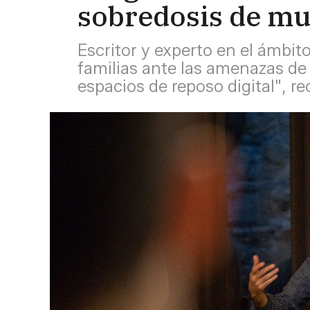
sobredosis de mul
Escritor y experto en el ámbito
familias ante las amenazas de
espacios de reposo digital", r