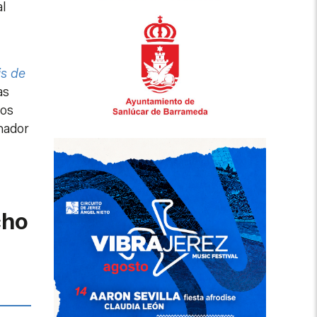
l
is de
as
los
nador
cho