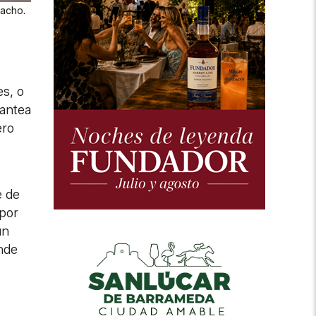
nacho.
es, o
lantea
ero
e de
 por
un
nde