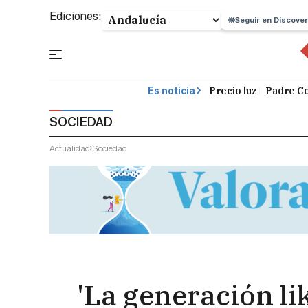
Ediciones:
Seguir en Discover
Precio luz
Padre Co
Es noticia
SOCIEDAD
Actualidad
Sociedad
'La generación li