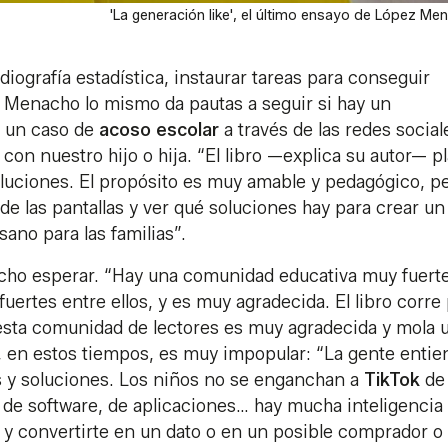
'La generación like', el último ensayo de López Me
diografía estadística, instaurar tareas para conseguir
ez Menacho lo mismo da pautas a seguir si hay un
e un caso de
acoso escolar
a través de las redes social
on nuestro hijo o hija. “El libro —explica su autor— p
oluciones. El propósito es muy amable y pedagógico, p
de las pantallas y ver qué soluciones hay para crear un
ano para las familias”.
echo esperar. “Hay una comunidad educativa muy fuert
rtes entre ellos, y es muy agradecida. El libro corre
esta comunidad de lectores es muy agradecida y mola 
a, en estos tiempos, es muy impopular: “La gente entie
s y soluciones. Los niños no se enganchan a
TikTok
de
de software, de aplicaciones… hay mucha inteligencia
n y convertirte en un dato o en un posible comprador o