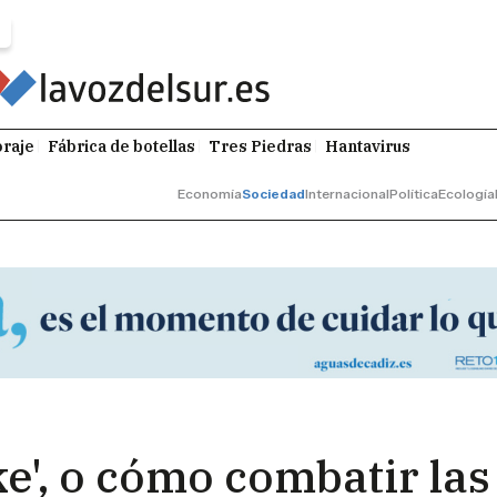
raje
Fábrica de botellas
Tres Piedras
Hantavirus
Economía
Sociedad
Internacional
Política
Ecología
ke', o cómo combatir la