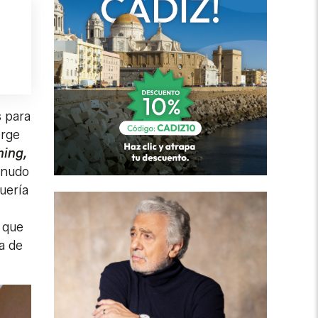
s para
erge
ing,
enudo
uería
y que
a de