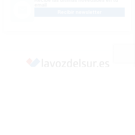
Recibe las últimas novedades en tu
email
Recibir newsletter
Apoya una Andalucía con Voz propia; Protege el
periodismo hecho por periodistas
Hazte socio
SÍGUENOS EN REDES