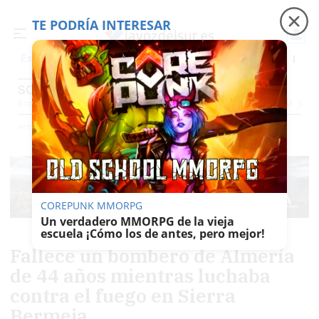
TE PODRÍA INTERESAR
Precio luz
Ceuta
Carreras de caballos
Peque
Es noticia
SOCIEDAD
Economía
Sociedad
Internacional
Política
Ecología
Educación
Salud
Anuncio
Actualidad
Sociedad
COREPUNK MMORPG
Un verdadero MMORPG de la vieja
escuela ¡Cómo los de antes, pero mejor!
Fallece un bombero de Almería
de 44 años mientras luchaba
contra el fuego en Sierra
Bermeja