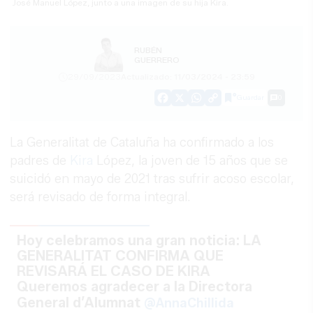
José Manuel López, junto a una imagen de su hija Kira.
RUBÉN
GUERRERO
29/09/2023
Actualizado: 11/03/2024 - 23:59
Guardar
0
Facebook
X
WhatsApp
Copy
Link
La Generalitat de Cataluña ha confirmado a los
padres de
Kira
López, la joven de 15 años que se
suicidó en mayo de 2021 tras sufrir acoso escolar,
será revisado de forma integral.
Hoy celebramos una gran noticia: LA
GENERALITAT CONFIRMA QUE
REVISARÁ EL CASO DE KIRA
Queremos agradecer a la Directora
General d’Alumnat
@AnnaChillida