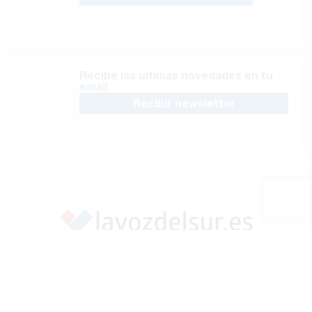
Recibe las últimas novedades en tu
email
Recibir newsletter
Apoya una Andalucía con Voz propia; Protege el
periodismo hecho por periodistas
Hazte socio