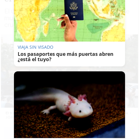
El último feminicidio eleva a 24 el número de
mujeres que han perdido la vida de manera
cruel por la violencia de género en España
VIAJA SIN VISADO
Los pasaportes que más puertas abren
¿está el tuyo?
El traslado de uno de los cuerpos tras el crimen machista en Málaga. -
JORGE ZAPATA/EFE
RUBÉN