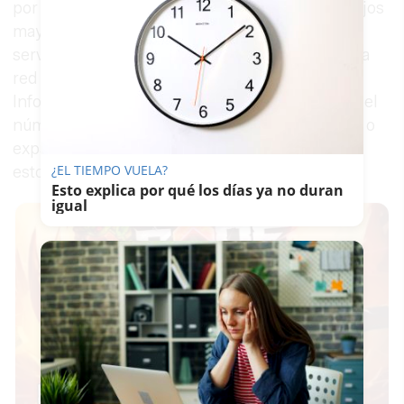
por violencia de género. La víctima tenía dos hijos
mayores de edad y no había recurrido a los
servicios del Instituto Andaluz de la Mujer ni a la
red provincial de Centros Municipales de
Información a la Mujer. Con esta confirmación, el
número de mujeres asesinadas por sus parejas o
exparejas desde que comenzaron a recopilarse
¿EL TIEMPO VUELA?
estos datos en 2003 asciende a 1.365.
Esto explica por qué los días ya no duran
igual