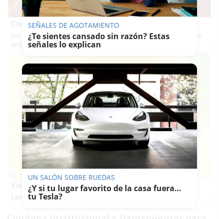
Corepunk MMORPG
SEÑALES DE AGOTAMIENTO
¿Te sientes cansado sin razón? Estas
Un verdadero MMORPG de la vieja escuela ¡Cómo los de
señales lo explican
antes, pero mejor!
UN SALÓN SOBRE RUEDAS
Viaja sin visado
¿Y si tu lugar favorito de la casa fuera…
tu Tesla?
Los pasaportes que más puertas abren ¿está el tuyo?
Condena institucional y llamamientos para