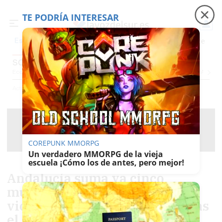
TE PODRÍA INTERESAR
Precio luz
Padre Coraje
Fábrica de botellas
Es noticia
SOCIEDAD
Economía
Sociedad
Internacional
Política
Ecología
Educación
Salud
Anuncio
Actualidad
Sociedad
COREPUNK MMORPG
Un verdadero MMORPG de la vieja
escuela ¡Cómo los de antes, pero mejor!
Andalucía suma ya cinco
mujeres asesinadas por
violencia machista en 2026 tras
el crimen de Málaga