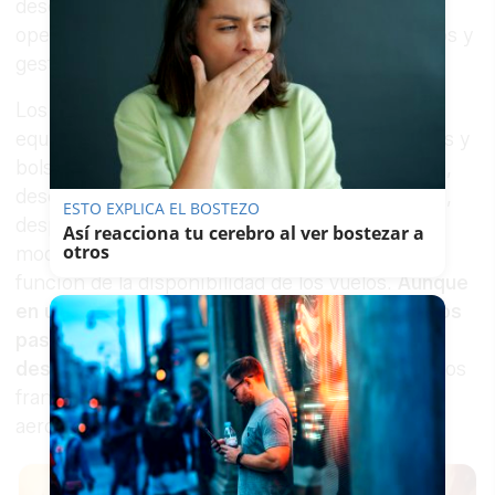
desembarcar en Tenerife, en el marco del
operativo organizado para repatriar a los viajeros y
gestionar la situación sanitaria.
Los pasajeros españoles abandonaron el barco
equipados con chubasqueros azules, mascarillas y
bolsas blancas con sus pertenencias. Tras ellos,
desembarcó un grupo de ciudadanos franceses,
ESTO EXPLICA EL BOSTEZO
después de que las autoridades sanitarias
Así reacciona tu cerebro al ver bostezar a
otros
modificaran el orden inicialmente previsto en
función de la disponibilidad de los vuelos.
Aunque
en un primer momento estaba previsto que los
pasajeros de Países Bajos fueran evacuados
después de los españoles
, finalmente fueron los
franceses quienes se dirigieron primero al
aeropuerto de Tenerife Sur.