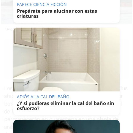
PARECE CIENCIA FICCIÓN
Prepárate para alucinar con estas
criaturas
Llegada de los españoles del barco a Madrid en avión.
EMILIO
CABRERA
10/05/2026
Guardar
0
Facebook
X
WhatsApp
Copy
Link
Los 14 pasajeros españoles del buque MV Hondius
afectados por el brote de
hantavirus
registrado a
ADIÓS A LA CAL DEL BAÑO
¿Y si pudieras eliminar la cal del baño sin
bordo ya han sido trasladados al Hospital Central
esfuerzo?
de la Defensa Gómez Ulla, en Madrid, donde
permanecerán en cuarentena en una planta de
aislamiento. Su llegada se produjo después de