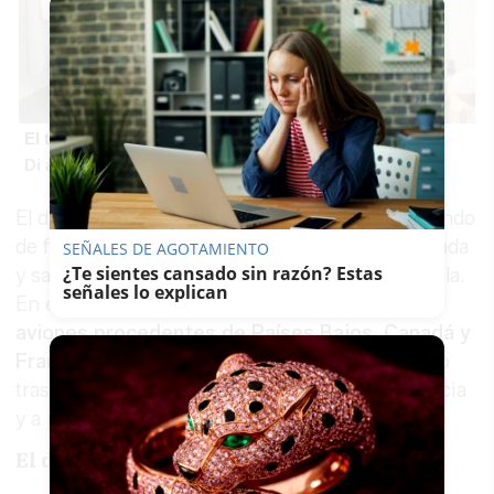
El truco contra la cal
Di adiós a la cal del baño con estos sencillos consejos
El dispositivo de repatriación se está desarrollando
de forma escalonada y condicionado por la llegada
SEÑALES DE AGOTAMIENTO
¿Te sientes cansado sin razón? Estas
y salida de las aeronaves desplazadas hasta la isla.
señales lo explican
En el aeropuerto tinerfeño
ya se encuentran
aviones procedentes de Países Bajos, Canadá y
Franci
a. La aeronave neerlandesa tiene previsto
trasladar a pasajeros de Alemania, Bélgica, Grecia
y a parte de la tripulación del barco.
El desembarco sigue en marcha