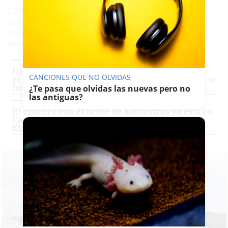
Los pasajeros españoles abandonaron el
barco equipados con chubasqueros azules,
mascarillas y bolsas blancas con sus
pertenencias
Los españoles ya han abandonado el barco con
CANCIONES QUE NO OLVIDAS
el brote de hantavirus: el Gobierno aclara que si
hubiera ratas a bordo no podrían nadar 10 km
¿Te pasa que olvidas las nuevas pero no
las antiguas?
El crucero con el brote de hantavirus ya está en
Canarias tras un nuevo conflicto entre el
Ejecutivo canario y el Gobierno de España