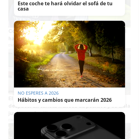
Este coche te hará olvidar el sofá de tu
casa
Comunicado del Ministerio de Sanidad sobre el
hantavirus: el turista positivo está en Galicia
EMILIO CABRERA
NO ESPERES A 2026
El hantavirus vuelve a España dos meses
Hábitos y cambios que marcarán 2026
después: un turista francés da positivo y se aísla
junto a su familia
EMILIO CABRERA