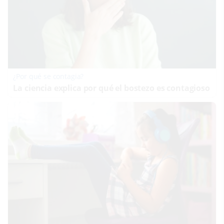
¿Por qué se contagia?
La ciencia explica por qué el bostezo es contagioso