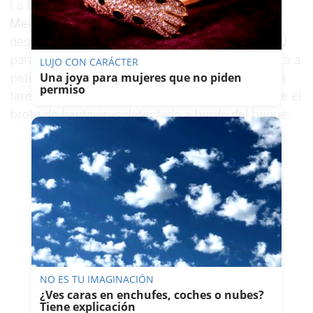
La Unión Europea también
ha activado el
Mecanismo de Protección Civil
y ha enviado
desde Noruega una ambulancia aérea de rescEU
para reforzar el operativo. Esta medida se adoptó a
LUJO CON CARÁCTER
Una joya para mujeres que no piden
petición de España con el objetivo de apoyar las
permiso
tareas de repatriación y asistencia sanitaria ante el
brote de hantavirus detectado a bordo del buque.
NO ES TU IMAGINACIÓN
¿Ves caras en enchufes, coches o nubes?
Tiene explicación