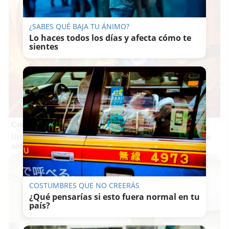
¿SABES QUÉ BAJA TU ÁNIMO?
Lo haces todos los días y afecta cómo te
sientes
Corepunk MMORPG
Un verdadero MMORPG de la vieja escuela ¡Cómo los de
antes, pero mejor!
COSTUMBRES QUE NO CREERÁS
¿Qué pensarías si esto fuera normal en tu
país?