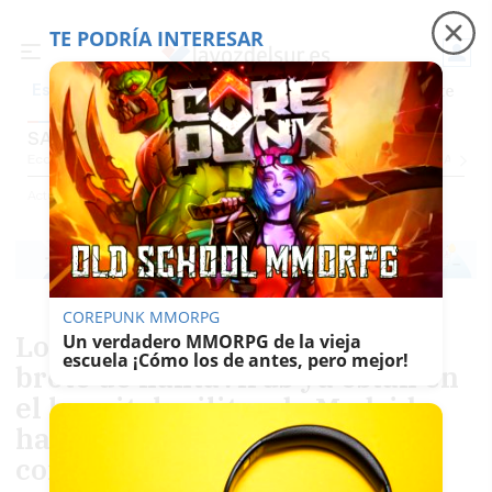
TE PODRÍA INTERESAR
Precio luz
Padre Coraje
Fábrica de botellas
Es noticia
SALUD
Economía
Sociedad
Internacional
Política
Ecología
Educación
Salud
Anuncio
Actualidad
Salud
COREPUNK MMORPG
Los españoles del barco con el
Un verdadero MMORPG de la vieja
escuela ¡Cómo los de antes, pero mejor!
brote de hantavirus ya están en
el hospital militar de Madrid:
harán cuarentena
completamente aislados