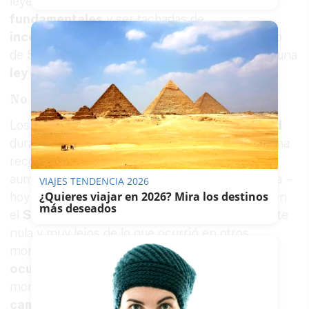
leyes propias por afectar a
derechos
fundamentales
y ser tachadas de
inconstitucionales
. Sin embargo, el consejero
de Salud ha vuelto a insistir en la necesidad de una
ley de pandemias
.
No hay datos alarmantes
Los datos ofrecidos por la
consejería de Salud
durante el día de hoy no son alarmantes, como ha
reconocido el propio
Jesús Aguirre
. Pese al
aumento continuado de la incidencia acumulada –
VIAJES TENDENCIA 2026
¿Quieres viajar en 2026? Mira los destinos
hoy 73,26 –, la repercusión que está teniendo en
más deseados
el
Servicio Andaluz de Salud
es prácticamente
nula y muy lejos de lo que ocurrió en otros
momentos de la pandemia. El total de
camas
ocupadas por pacientes covid
es en estos
momentos del
1,47%
, mientras que el de
las
camas UCI es del 2,75%.