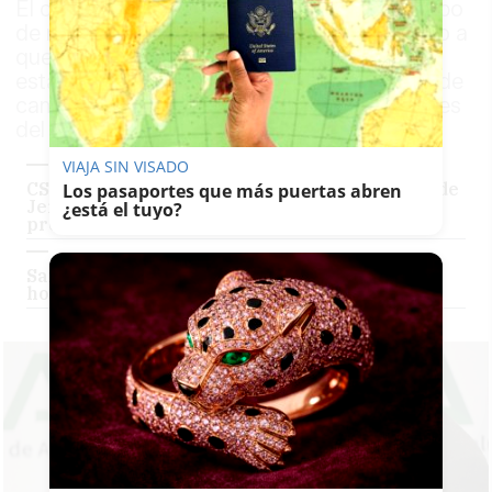
El comité de expertos no contempla otro tipo
de medidas y hay cierta tranquilidad debido a
que el 91% de andaluces mayor de 12 años
está vacunado. Actualmente el porcentaje de
camas ocupadas por pacientes covid sólo es
del 1,47%
VIAJA SIN VISADO
CSIF culpa a la Junta del brote en el Hospital de
Los pasaportes que más puertas abren
Jerez: "No se cumplen ni los circuitos para
¿está el tuyo?
proteger al personal"
Sanidad busca limitar los horarios en la
hostelería y el ocio nocturno