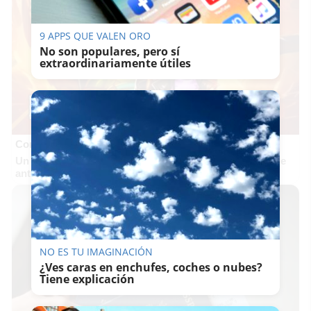
9 APPS QUE VALEN ORO
No son populares, pero sí
extraordinariamente útiles
Corepunk MMORPG
Un verdadero MMORPG de la vieja escuela ¡Cómo los de
antes, pero mejor!
NO ES TU IMAGINACIÓN
¿Ves caras en enchufes, coches o nubes?
Tiene explicación