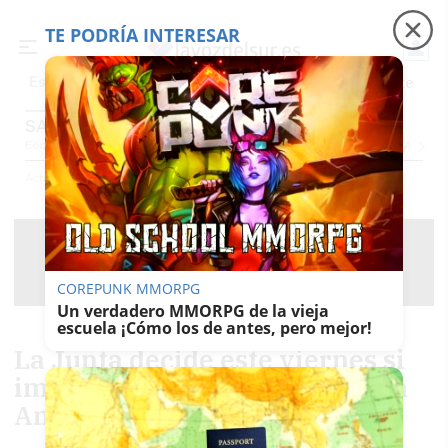
TE PODRÍA INTERESAR
Precio luz
Padre Coraje
Fábrica de botellas
Es noticia
SALUD
Economía
Sociedad
Internacional
Política
Ecología
Educación
Salud
Anuncio
Actualidad
Salud
COREPUNK MMORPG
Un verdadero MMORPG de la vieja
escuela ¡Cómo los de antes, pero mejor!
La Junta decide este viernes si
implanta el pasaporte covid en
Andalucía