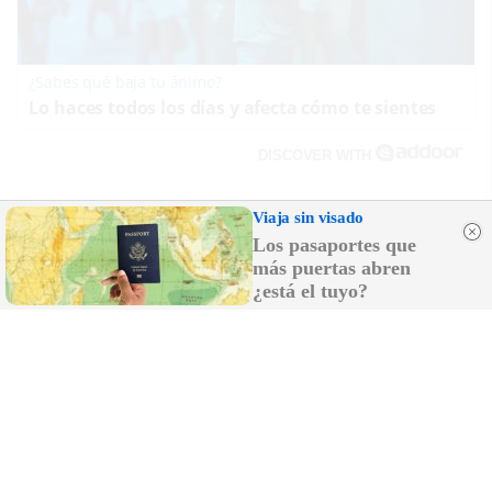
¿Sabes qué baja tu ánimo?
Lo haces todos los días y afecta cómo te sientes
DISCOVER WITH
Viaja sin visado
LO MÁS LEÍDO
Los pasaportes que
más puertas abren
Grandes compañías se 'roban' clientes
¿está el tuyo?
entre sí con sospechosas empresas de
telemarketing, que insultan si les pillas:
"Vete a tomar por..."
Vox busca diputados de otros partidos para
juzgar a Sánchez por traición tras lo
ocurrido en Ceuta
Pedro Pacheco estará en el programa
'Malas Lenguas' de TVE este sábado