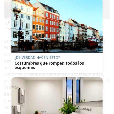
¿El tuyo está en la lista?
Top pasaportes que te dejan viajar sin visado
La intención del
Ejecutivo
es acudir al
Tribunal
Superior de Justicia de Andalucía (TSJA)
y
conseguir el aval de la justicia para implantar el
¿DE VERDAD HACEN ESTO?
certificado covid
a la hora de acceder a
Costumbres que rompen todos los
esquemas
acontecimientos culturales o deportivos, ocio
nocturno o recintos sanitarios y sociosanitarios,
principalmente de interior. Esta misma semana, el
Tribunal Superior de Justicia del País Vasco
ha denegado
esta solicitud al Gobierno de
Euskadi. En
Andalucía
, el consejero afirma que
las medidas no serían inmediatas y que buscan