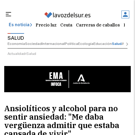
Precio luz
Ceuta
Carreras de caballos
El t
Es noticia
SALUD
Economía
Sociedad
Internacional
Política
Ecología
Educación
Salud
Anuncio
Actualidad
Salud
Ansiolíticos y alcohol para no
sentir ansiedad: "Me daba
vergüenza admitir que estaba
cansada de vivir"