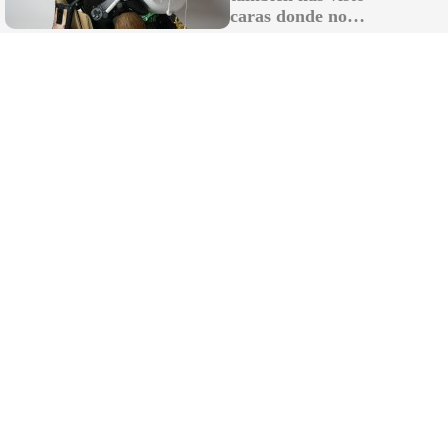
caras donde no
existen
El futuro de la limpieza
¿Y si tu casa se limpiara sola mientras tú
descansas?
DISCOVER WITH
LO MÁS LEÍDO
Ceuta cancela todos los permisos militares