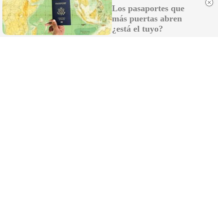
¿Ves caras en enchufes, coches o nubes? Tiene
Los pasaportes que
explicación
más puertas abren
¿está el tuyo?
¿Sabes qué baja tu ánimo?
Lo haces todos los días y afecta cómo te sientes
DISCOVER WITH