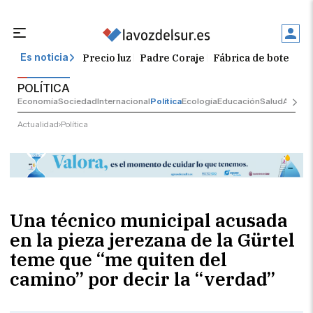
Precio luz
Padre Coraje
Fábrica de botellas
Es noticia
POLÍTICA
Economía
Sociedad
Internacional
Política
Ecología
Educación
Salud
Anuncio
Actualidad
Política
Una técnico municipal acusada
en la pieza jerezana de la Gürtel
teme que “me quiten del
camino” por decir la “verdad”