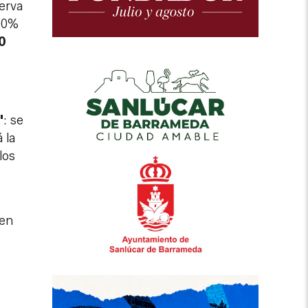
erva
100%
0
'
: se
 la
los
 en
s