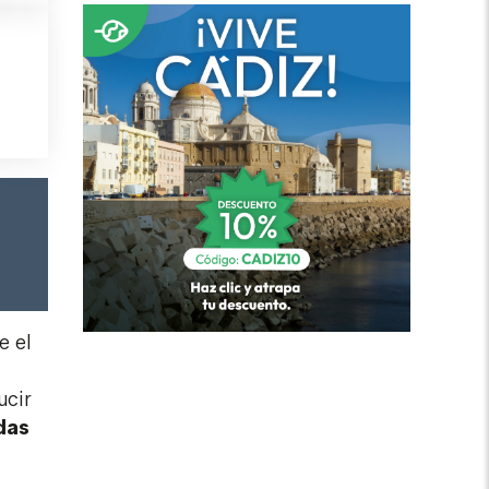
e el
ucir
das