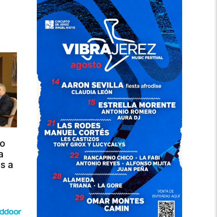
no
a
s a