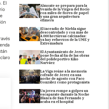
e
. El
Almonte se prepara para la
rio
Venida de la Virgen del Rocío
con miles de flores de papel
ue
y una gran arquitectura
efímera
ión
El incendio de Niebla sigue
descontrolado y con más de
4.000 hectáreas calcinadas:
ravés
ya hay refuerzos de la UME y
Extremadura
ienda
stán
El Ayuntamiento de Jerez
pone fecha al fin de las obras
claro
del polideportivo Kiko
Narváez
La Viga reúne a la memoria
cofrade de Jerez en una
noche de agosto con Paco
González como protagonista
Un joven rompe a golpes un
escaparate durante la Noche
Blanca de San Fernando y
acaba en el hospital