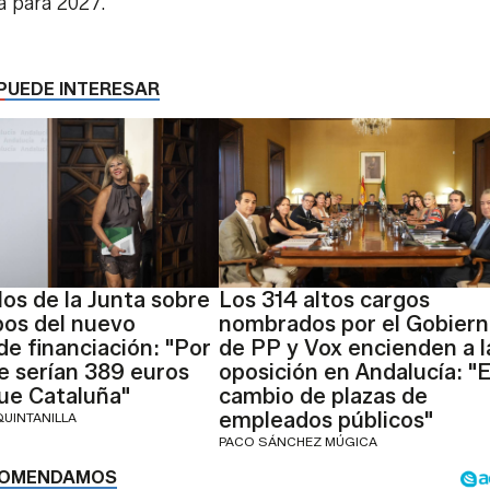
a para 2027.
PUEDE INTERESAR
los de la Junta sobre
Los 314 altos cargos
pos del nuevo
nombrados por el Gobier
de financiación: "Por
de PP y Vox encienden a l
e serían 389 euros
oposición en Andalucía: "E
ue Cataluña"
cambio de plazas de
empleados públicos"
QUINTANILLA
PACO SÁNCHEZ MÚGICA