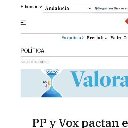
Ediciones:
Seguir en Discover
Precio luz
Padre Co
Es noticia
POLÍTICA
Actualidad
Política
PP y Vox pactan e