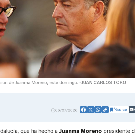
esión de Juanma Moreno, este domingo. -
JUAN CARLOS TORO
Guardar
0
06/07/2026
Facebook
X
WhatsApp
Copy
Link
alucía, que ha hecho a
Juanma Moreno
presidente d