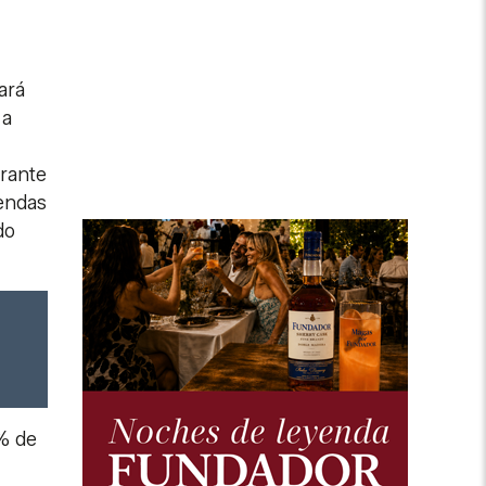
ará
 a
urante
iendas
do
5% de