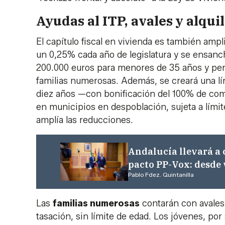
Ayudas al ITP, avales y alqu
El capítulo fiscal en vivienda es también ampl
un 0,25% cada año de legislatura y se ensanch
200.000 euros para menores de 35 años y per
familias numerosas. Además, se creará una lín
diez años —con bonificación del 100% de comi
en municipios en despoblación, sujeta a límit
amplía las reducciones.
Andalucía llevará a 
pacto PP-Vox: desde 
Pablo Fdez. Quintanilla
Las
familias numerosas
contarán con avales 
tasación, sin límite de edad. Los jóvenes, po