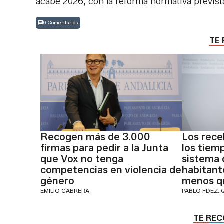
acabe 2026, con la reforma normativa previst
0 Comentarios
TE 
Recogen más de 3.000
Los rece
firmas para pedir a la Junta
los tiem
que Vox no tenga
sistema 
competencias en violencia de
habitant
género
menos q
EMILIO CABRERA
PABLO FDEZ. 