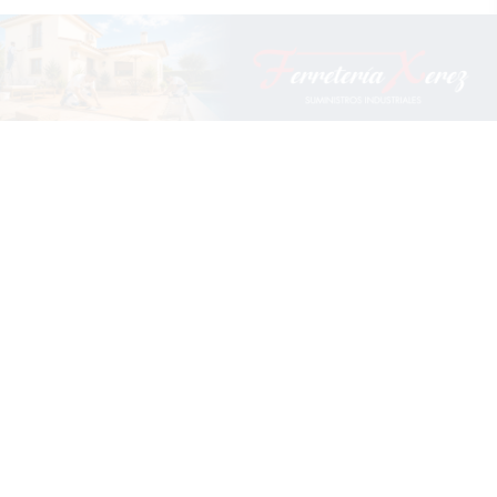
Más que un canal, una comunidad en
Whatsapp
Unirme al canal
Sígue la actualidad en Telegram
Suscribirme al canal