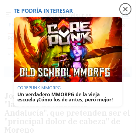
TE PODRÍA INTERESAR
Precio luz
Padre Coraje
Fábrica de botellas
Es noticia
POLÍTICA
Economía
Sociedad
Internacional
Política
Ecología
Educación
Salud
Anuncio
Actualidad
Política
COREPUNK MMORPG
José Ignacio García presenta a
Un verdadero MMORPG de la vieja
escuela ¡Cómo los de antes, pero mejor!
"las ocho de Adelante
Andalucía", que pretenden ser el
"principal dolor de cabeza" de
Moreno