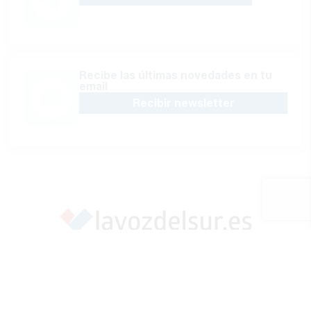
Recibe las últimas novedades en tu
email
Recibir newsletter
Apoya una Andalucía con Voz propia; Protege el
periodismo hecho por periodistas
Hazte socio