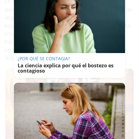
En un comunicado en redes sociales, denuncia
que se ha producido "incomprensión", y "antes de
llegar a un punto en el que pueda hacer daño al
espacio político por el que tanto he trabajado", ha
anunciado que no se unirá a la empresa, que
trabaja, según varias informaciones, para
importantes empresas en España ejerciendo de
'lobby' ante las autoridades del país y europeas.
¿POR QUÉ SE CONTAGIA?
La ciencia explica por qué el bostezo es
contagioso