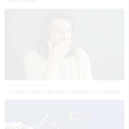
fácil y rápido
¿Por qué se contagia?
La ciencia explica por qué el bostezo es contagioso