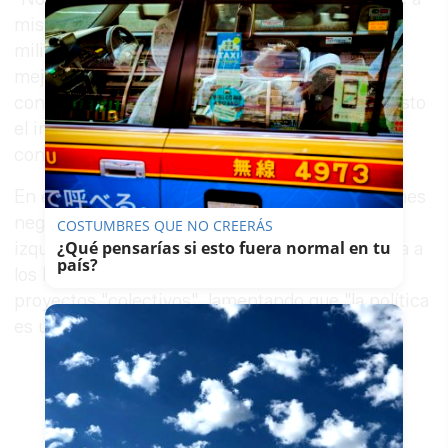
mis antiguos compañeros y compañeras de
militancia en su necesaria misión de lograr el
mejor resultado posible en las futuras
convocatorias electorales. Siempre he antepuesto
el interés colectivo sobre el interés personal y
considero que debe seguir siendo así".
En ese sentido, es crítico con la ola de reacciones
negativas generadas en las últimas horas. "La
COSTUMBRES QUE NO CREERÁS
¿Qué pensarías si esto fuera normal en tu
izquierda tiene que reflexionar sobre cómo trata a
país?
los hombres y mujeres" que han trabajado en
proyectos "colectivos", lamentando que "la política
es una trituradora de personas".