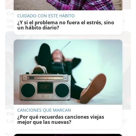
Corepunk MMORPG
CUIDADO CON ESTE HÁBITO
Un verdadero MMORPG de la vieja escuela ¡Cómo los de
¿Y si el problema no fuera el estrés, sino
antes, pero mejor!
un hábito diario?
CANCIONES QUE MARCAN
Pasaportes que abren puertas
¿Por qué recuerdas canciones viejas
Los pasaportes más poderosos del mundo, ¿está el tuyo?
mejor que las nuevas?
"No quiero que mi decisión personal perjudique a