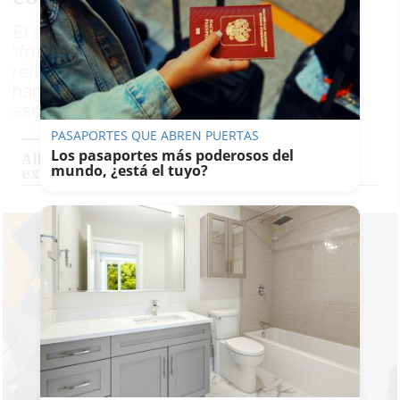
El exdirigente de Izquierda Unida admite
"frustración". "La izquierda tiene que
reflexionar" sobre el tratamiento a quienes
han participado en su espacio político,
asegura
PASAPORTES QUE ABREN PUERTAS
Los pasaportes más poderosos del
Alberto Garzón ficha por la consultora de los
mundo, ¿está el tuyo?
exministros Pepe Blanco y Alfonso Alonso