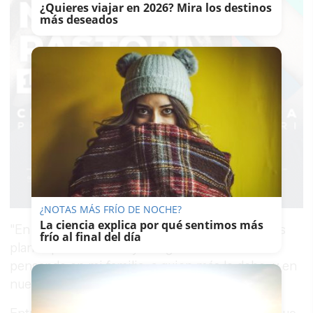
¿Quieres viajar en 2026? Mira los destinos
más deseados
¿NOTAS MÁS FRÍO DE NOCHE?
La ciencia explica por qué sentimos más
"En lo que a mí se refiere, seguiré con mis otros
frío al final del día
planes profesionales y reorganizaré mi vida
pensando en mi familia, a quien más le debo, y en
nuestro bienestar".