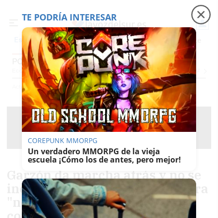
TE PODRÍA INTERESAR
Precio luz
Padre Coraje
Fábrica de botellas
Es noticia
POLÍTICA
Economía
Sociedad
Internacional
Política
Ecología
Educación
Salud
Anuncio
Actualidad
Política
COREPUNK MMORPG
Un verdadero MMORPG de la vieja
escuela ¡Cómo los de antes, pero mejor!
Garzón da marcha atrás y no se
incorporará a la consultora para
"no perjudicar a mis antiguos
compañeros"