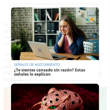
Al abandonar la política, ya anunció que se
dedicaría a escribir artículos, volver a la vida
universitaria y realizar consultoría. "Acento
encajaba muy bien en mi propósito".
"La izquierda en la que creo es menos prejuiciosa
e inquisitorial, más heterodoxa y humana". Y se
SEÑALES DE AGOTAMIENTO
siente "frustrado", y dolido después de "tantos
¿Te sientes cansado sin razón? Estas
años dejándome la salud" por los proyectos de la
señales lo explican
izquierda.