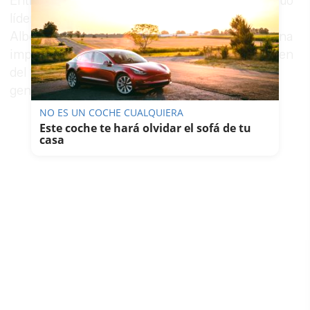
Entre los ataques recibidos, destaca el del antiguo
líder de IU en Andalucía, Antonio Maíllo: "Lo de
Alberto Garzón es una contradicción brutal, y una
impugnación a la inicial trayectoria de aquel joven
del 15M que nos encandiló a tantos. Vivan las
gentes de Izquierda Unida".
NO ES UN COCHE CUALQUIERA
Este coche te hará olvidar el sofá de tu
casa