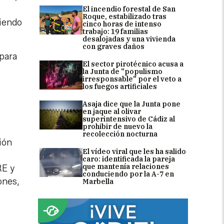
El incendio forestal de San
Roque, estabilizado tras
niendo
cinco horas de intenso
trabajo: 19 familias
desalojadas y una vivienda
con graves daños
 para
El sector pirotécnico acusa a
la Junta de "populismo
irresponsable" por el veto a
e
los fuegos artificiales
Asaja dice que la Junta pone
en jaque al olivar
superintensivo de Cádiz al
prohibir de nuevo la
recolección nocturna
ión
El vídeo viral que les ha salido
caro: identificada la pareja
que mantenía relaciones
RE y
conduciendo por la A-7 en
ones,
Marbella