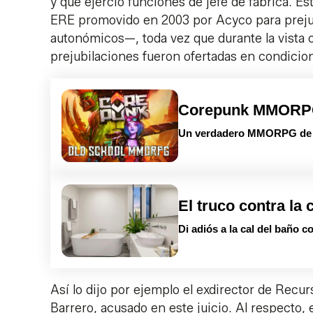
y que ejerció funciones de jefe de fábrica. E
ERE promovido en 2003 por Acyco para prejub
autonómicos—, toda vez que durante la vista o
prejubilaciones fueron ofertadas en condicio
Corepunk MMOR
Un verdadero MMORPG de la
El truco contra la 
Di adiós a la cal del baño c
Así lo dijo por ejemplo el exdirector de Rec
Barrero, acusado en este juicio. Al respecto,