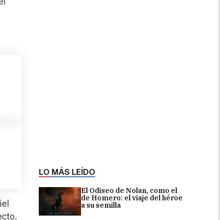
el
LO MÁS LEÍDO
El Odiseo de Nolan, como el
de Homero: el viaje del héroe
iel
a su semilla
ecto,