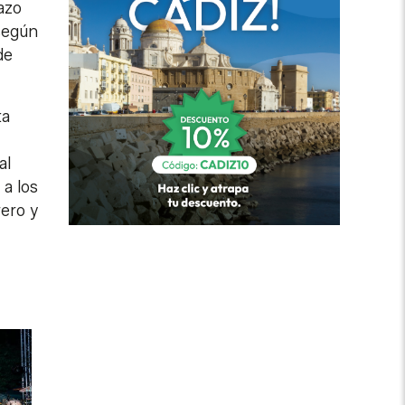
azo
según
de
ta
al
 a los
rero y