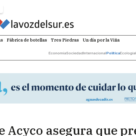
as
Fábrica de botellas
Tres Piedras
Un día por la Viña
Economía
Sociedad
Internacional
Política
Ecología
 Acyco asegura que pre