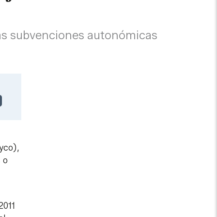
a las subvenciones autonómicas
yco),
s o
2011