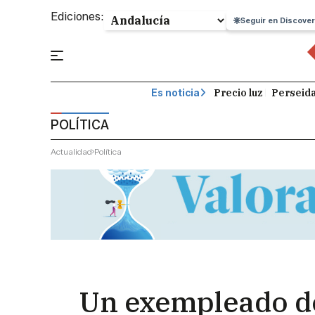
Ediciones:
Seguir en Discover
Precio luz
Perseid
Es noticia
POLÍTICA
Actualidad
Política
Un exempleado de