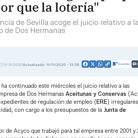
or que la lotería"
ncia de Sevilla acoge el juicio relativo 
co de Dos Hermanas
Guardar
0
11/11/2020
Actualizado: 11/11/2020 - 13:38
Facebook
X
WhatsApp
Copy
Link
ha continuado este miércoles el juicio relativo a las
 empresa de Dos Hermanas
Aceitunas y Conservas
(Ac
expedientes de regulación de empleo (
ERE
) irregulare
icidad, con cargo a los presupuestos de la
Junta de
dor de Acyco que trabajó para tal empresa entre 2001 y 