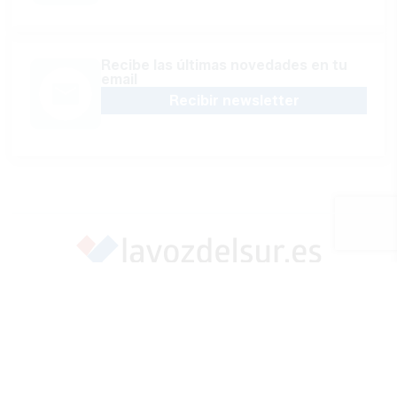
Recibe las últimas novedades en tu
email
Recibir newsletter
Apoya una Andalucía con Voz propia; Protege el
periodismo hecho por periodistas
Hazte socio