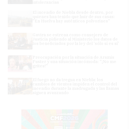
intolerancias
El incendio de Niebla desde dentro, por
quienes han tenido que huir de sus casas:
"En Huelva hay auténticos polvorines"
Gavira se estrena como consejero de
Justicia pidiendo al Ministerio los datos de
los beneficiados por la ley del 'sólo sí es sí'
Preocupación por la situación de Aramis
Fuster y una situación incómoda: "¡No me
grites!"
El fuego no da tregua en Niebla: los
cambios de vientos impiden el control del
incendio durante la madrugada y las llamas
siguen avanzando