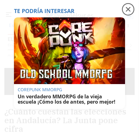
TE PODRÍA INTERESAR
Precio luz
Ceuta
Carreras de caballos
Peque
Es noticia
ELECCIONES AUTONÓMICAS
Economía
Sociedad
Internacional
Política
Ecología
Educación
Salud
Anuncio
Actualidad
Política
Elecciones Autonómicas
COREPUNK MMORPG
Un verdadero MMORPG de la vieja
escuela ¡Cómo los de antes, pero mejor!
¿Cuánto cuestan las elecciones
en Andalucía? La Junta pone
cifra