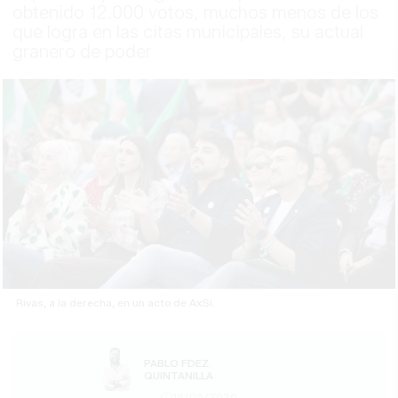
obtenido 12.000 votos, muchos menos de los
que logra en las citas municipales, su actual
granero de poder
Rivas, a la derecha, en un acto de AxSí.
PABLO FDEZ.
QUINTANILLA
18/05/2026