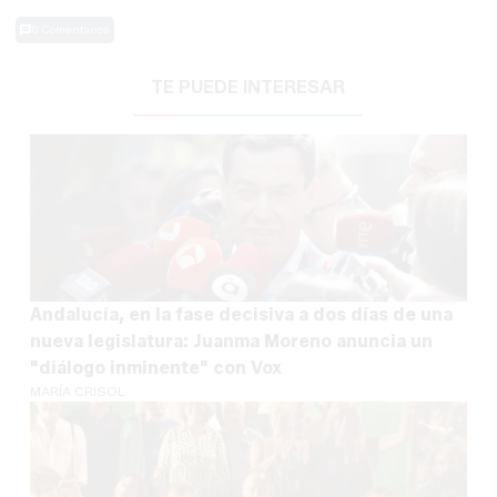
0 Comentarios
TE PUEDE INTERESAR
Andalucía, en la fase decisiva a dos días de una
nueva legislatura: Juanma Moreno anuncia un
"diálogo inminente" con Vox
MARÍA CRISOL