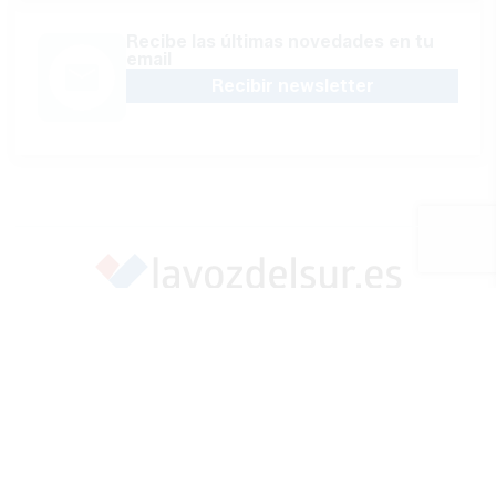
Recibe las últimas novedades en tu
email
Recibir newsletter
Apoya una Andalucía con Voz propia; Protege el
periodismo hecho por periodistas
Hazte socio
SÍGUENOS EN REDES