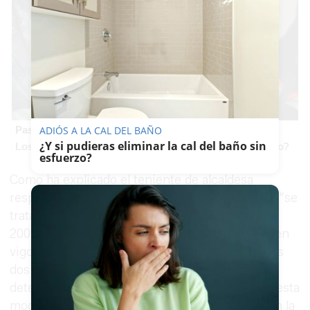
Pasaportes que abren puertas
ADIÓS A LA CAL DEL BAÑO
¿Y si pudieras eliminar la cal del baño sin
Los pasaportes más poderosos del mundo, ¿está el tuyo?
esfuerzo?
Como ha explicado el teniente de alcaldesa
responsable de Urbanismo,
Francisco Camas
, “se
trata de una modificación del Plan General de
2009, que es el que actualmente se encuentra en
vigor, tras haber sido anuladas por los tribunales
dos figuras de planeamiento y que afectan a
determinadas parcelas de Luz Shopping”. Con esta
modificación, según ha señalado, “se reordenan la