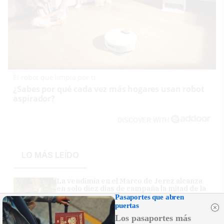
El robot que limpia por ti
¿Sabes por qué cada vez más hogares usan robot
aspirador?
DISCOVER WITH
LO MÁS LEÍDO
La vendimia en el Marco de Jerez alcanza
en solo diez días de campaña la mitad de la
producción de 2025
Pasaportes que abren
puertas
Los pasaportes más
Miles de vecinos llenan las calles de Los