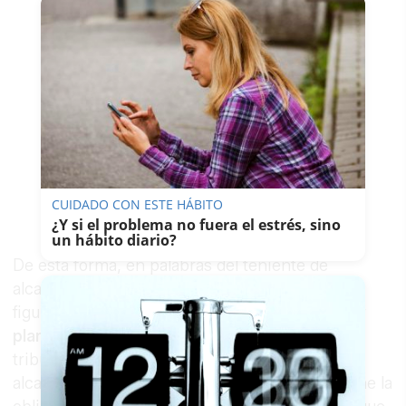
CUIDADO CON ESTE HÁBITO
¿Y si el problema no fuera el estrés, sino
un hábito diario?
De esta forma, en palabras del teniente de
alcaldesa, “suplimos lo establecido en esas dos
figuras de planeamiento
—estudio de detalle y
plan parcial—
que fueron anuladas por los
tribunales en su día. Por último, el teniente de
alcaldesa ha indicado que “el Ayuntamiento tiene la