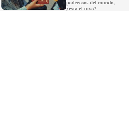
Palacios para acompañar a su patrona, la
poderosos del mundo,
Virgen de las Nieves
¿está el tuyo?
Rubiales reaparece y culpa a Pedro
Sánchez del protagonismo de Marruecos
en el Mundial 2030
Comunicado del Ministerio de Sanidad
sobre el hantavirus: el turista positivo está
en Galicia
La batalla de las inmobiliarias de Cádiz por
profesionalizar un sector sin regulación en
Andalucía