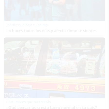
¿Sabes qué baja tu ánimo?
Lo haces todos los días y afecta cómo te sientes
Costumbres que no creerás
¿Qué pensarías si esto fuera normal en tu país?