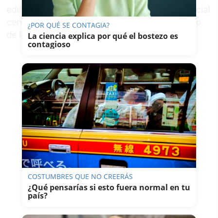
edificabilidad y los volúmenes de la zona comercial
central, sin que ello suponga ningún incremento
¿POR QUÉ SE CONTAGIA?
de lo construido”.
La ciencia explica por qué el bostezo es
contagioso
COSTUMBRES QUE NO CREERÁS
¿Qué pensarías si esto fuera normal en tu
país?