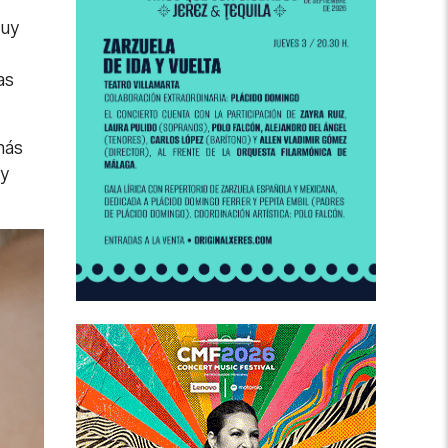
muy
as
más
 y