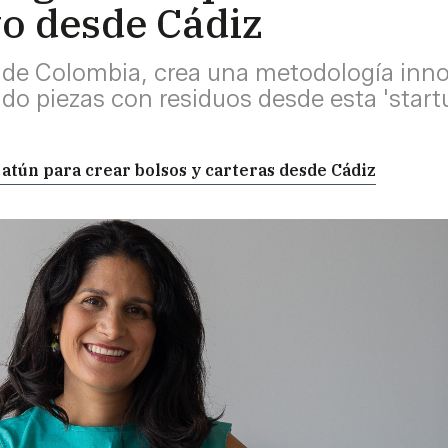
vo desde Cádiz
l de Colombia, crea una metodología inn
o piezas con residuos desde esta 'start
l atún para crear bolsos y carteras desde Cádiz