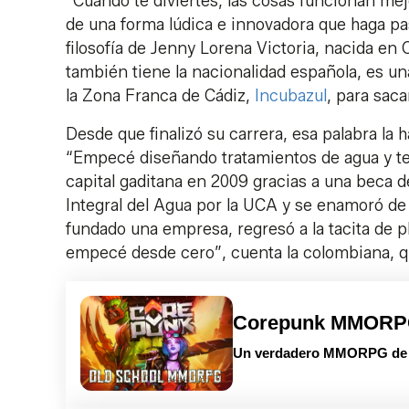
“Cuando te diviertes, las cosas funcionan me
de una forma lúdica e innovadora que haga pas
filosofía de Jenny Lorena Victoria, nacida en 
también tiene la nacionalidad española, es u
la Zona Franca de Cádiz,
Incubazul
, para sac
Desde que finalizó su carrera, esa palabra l
“Empecé diseñando tratamientos de agua y tem
capital gaditana en 2009 gracias a una beca 
Integral del Agua por la UCA y se enamoró de 
fundado una empresa, regresó a la tacita de pl
empecé desde cero”, cuenta la colombiana, qu
Corepunk MMOR
Un verdadero MMORPG de la