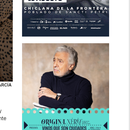
ARCÍA
y
nte