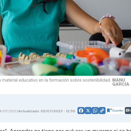
n material educativo en la formación sobre sostenibilidad.
MANU
GARCÍA
Guardar
0
4/07/2023
Actualizado: 05/07/2023 - 12:55
Facebook
X
WhatsApp
Copy
Link