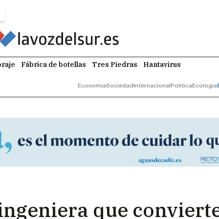
raje
Fábrica de botellas
Tres Piedras
Hantavirus
Economía
Sociedad
Internacional
Política
Ecología
oingeniera que conviert