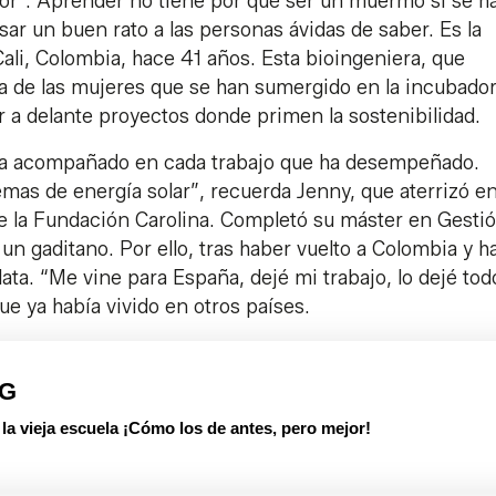
jor”. Aprender no tiene por qué ser un muermo si se h
ar un buen rato a las personas ávidas de saber. Es la
Cali, Colombia, hace 41 años. Esta bioingeniera, que
na de las mujeres que se han sumergido en la incubado
ar a delante proyectos donde primen la sostenibilidad.
a ha acompañado en cada trabajo que ha desempeñado.
as de energía solar”, recuerda Jenny, que aterrizó en
de la Fundación Carolina. Completó su máster en Gesti
un gaditano. Por ello, tras haber vuelto a Colombia y h
ata. “Me vine para España, dejé mi trabajo, lo dejé tod
e ya había vivido en otros países.
PG
 vieja escuela ¡Cómo los de antes, pero mejor!