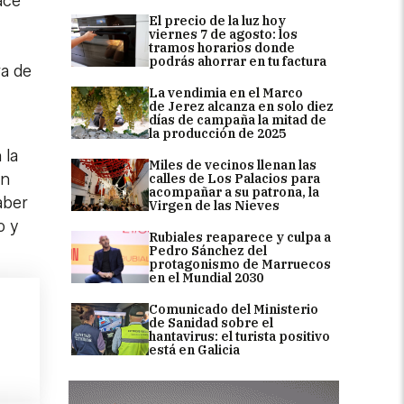
ace
El precio de la luz hoy
viernes 7 de agosto: los
tramos horarios donde
podrás ahorrar en tu factura
ra de
La vendimia en el Marco
de Jerez alcanza en solo diez
días de campaña la mitad de
la producción de 2025
 la
Miles de vecinos llenan las
ón
calles de Los Palacios para
acompañar a su patrona, la
aber
Virgen de las Nieves
o y
Rubiales reaparece y culpa a
Pedro Sánchez del
protagonismo de Marruecos
en el Mundial 2030
Comunicado del Ministerio
de Sanidad sobre el
hantavirus: el turista positivo
está en Galicia