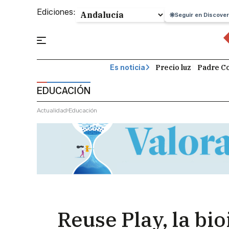
Ediciones:
Seguir en Discover
Precio luz
Padre Co
Es noticia
EDUCACIÓN
Actualidad
Educación
Reuse Play, la bi