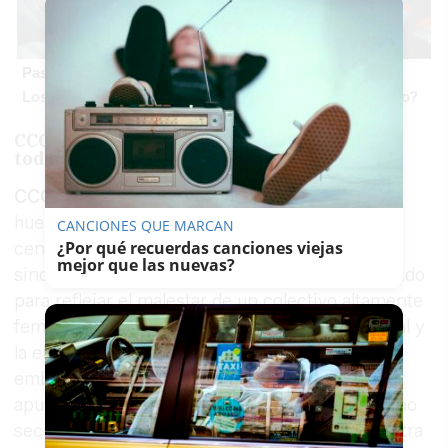
Pasaportes que abren puertas
Los pasaportes más poderosos del mundo, ¿está el tuyo?
CCOO habla de un 75% de seguimiento en
todo el país
CCOO
ha asegurado que el seguimiento de la
huelga superó el 75% entre trabajadores de
CANCIONES QUE MARCAN
¿Por qué recuerdas canciones viejas
centros públicos y privados de todo el país. El
mejor que las nuevas?
sindicato considera que la movilización ha servido
para reflejar el malestar de un colectivo altamente
feminizado y marcado por la precariedad salarial y
la elevada responsabilidad profesional. Sin
embargo, desde distintos ámbitos del sector se
apunta a que numerosas guarderías andaluzas no
secundaron el paro debido a la proximidad de otra