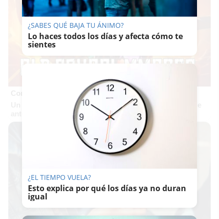
¿SABES QUÉ BAJA TU ÁNIMO?
Lo haces todos los días y afecta cómo te
sientes
Corepunk MMORPG
Un verdadero MMORPG de la vieja escuela ¡Cómo los de
antes, pero mejor!
¿EL TIEMPO VUELA?
Esto explica por qué los días ya no duran
igual