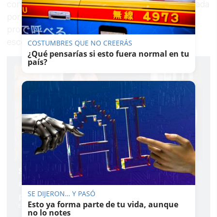
convocatoria prevista para el 11 de mayo impulsada
por
FSIE Andalucía
en centros adheridos al
programa autonómico de ayudas para la
escolarización infantil.
COSTUMBRES QUE NO CREERÁS
¿Qué pensarías si esto fuera normal en tu
país?
Semana 'caliente' en las escuelas infantiles
andaluzas: estos son los servicios mínimos
SE DIJERON… Y PASÓ
para las huelgas del 7 y 11 de mayo
Esto ya forma parte de tu vida, aunque
Emilio Cabrera
no lo notes