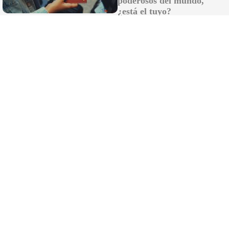
poderosos del mundo,
en El Soberano Poder: la casa hermandad
será "un gran espacio abierto a la parroquia
¿está el tuyo?
y al barrio"
De Cortadura a La Caleta: Cádiz defiende
sus playas (y a sus 200 trabajadores) de las
críticas