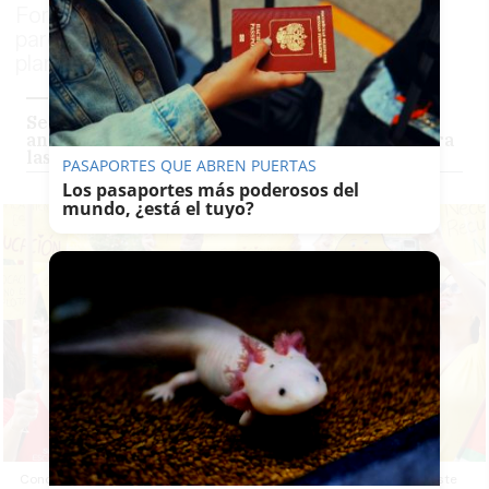
Formación Profesional de la Junta cifra el
paro durante el día de hoy en un 7,8% de la
plantilla de los centros públicos
Semana 'caliente' en las escuelas infantiles
andaluzas: estos son los servicios mínimos para
las huelgas del 7 y 11 de mayo
PASAPORTES QUE ABREN PUERTAS
Los pasaportes más poderosos del
mundo, ¿está el tuyo?
Concentración por la huelga estatal en la educación de 0-3 años este