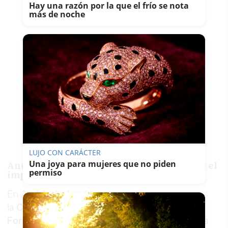
Hay una razón por la que el frío se nota
más de noche
LUJO CON CARÁCTER
Una joya para mujeres que no piden
Andalucía enfrenta cifras opuestas sobre el
permiso
impacto del paro
En Andalucía, los datos aportados por
la
Consejería de Desarrollo Educativo y
Formación Profesional
de la Junta de Andalucía