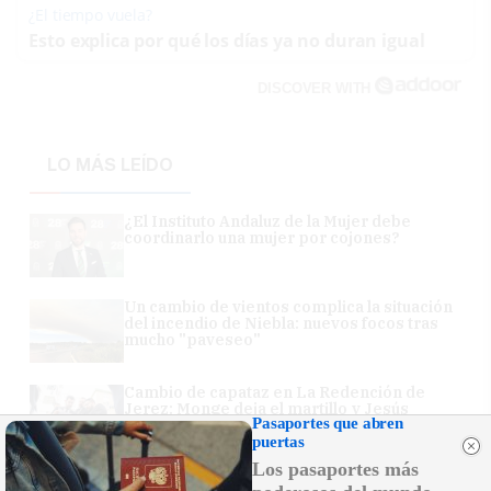
¿El tiempo vuela?
Esto explica por qué los días ya no duran igual
DISCOVER WITH
LO MÁS LEÍDO
¿El Instituto Andaluz de la Mujer debe
coordinarlo una mujer por cojones?
Un cambio de vientos complica la situación
del incendio de Niebla: nuevos focos tras
mucho "paveseo"
Cambio de capataz en La Redención de
Jerez: Monge deja el martillo y Jesús
Pasaportes que abren
Sánchez Lineros toma el relevo
puertas
Los pasaportes más
Abraham Lanza afronta un nuevo mandato